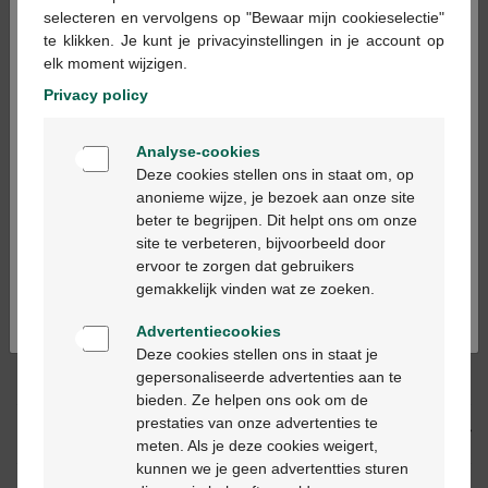
×
selecteren en vervolgens op "Bewaar mijn cookieselectie"
te klikken. Je kunt je privacyinstellingen in je account op
In winkelmandje
elk moment wijzigen.
-
+
Privacy policy
Max. aantal = 12
Welkom
Op werkdagen vóór 12u besteld, volgende
Analyse-cookies
Bienvenue
werkdag geleverd
Deze cookies stellen ons in staat om, op
anonieme wijze, je bezoek aan onze site
beter te begrijpen. Dit helpt ons om onze
Ga verder in het nederlands
Gratis
levering in je Multipharma apotheek
site te verbeteren, bijvoorbeeld door
Gratis
levering thuis vanaf €55
ervoor te zorgen dat gebruikers
Continuez en français
Veilig
betalen
gemakkelijk vinden wat ze zoeken.
Klantendienst
via chat of
contactformulier
Advertentiecookies
Deze cookies stellen ons in staat je
gepersonaliseerde advertenties aan te
Productbeschrijving
bieden. Ze helpen ons ook om de
prestaties van onze advertenties te
Beschrijving
meten. Als je deze cookies weigert,
kunnen we je geen advertentties sturen