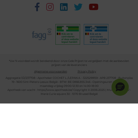
*Uw % voordeel wordt berekend door onze Gele Prijzen te vergelijken met de aanbevolen
prijzen van de leveranciers
Algemene voorwaarden
Privacy Policy
Aggregatie 1/2/237708 - Apotheker COCHET L./LEPAN A. - 3225299159 - APB 237708 - Buitenplas
19 - 1600 Sint-Pieters-Leeuw België - BTW: BE 0866.855.346 - Openingsuren apotheek:
maandag-vrijdag 09:00-12:30 en 14:00-18:00
Apotheek van wacht :
https://www.apotheek.be/
Copyright © 2006-2025 | Multipharma CV -
Marie Curie square 30 - 1070 Brussel België