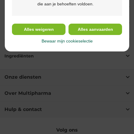
die aan je behoeften voldoen.
Eigenschappen
Indicaties
Alles weigeren
Alles aanvaarden
Gebruik
Bewaar mijn cookieselectie
Ingrediënten
Onze diensten
Over Multipharma
Hulp & contact
Volg ons