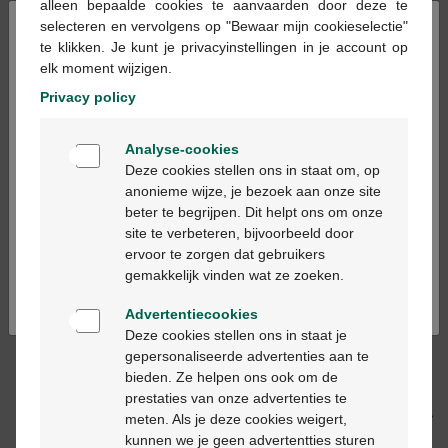
alleen bepaalde cookies te aanvaarden door deze te
Op voorraad online
×
selecteren en vervolgens op "Bewaar mijn cookieselectie"
te klikken. Je kunt je privacyinstellingen in je account op
elk moment wijzigen.
In winkelmandje
-
+
Privacy policy
Max. aantal = 3
Welkom
Analyse-cookies
Op werkdagen vóór 12u besteld, volgende
Bienvenue
Deze cookies stellen ons in staat om, op
werkdag geleverd
anonieme wijze, je bezoek aan onze site
beter te begrijpen. Dit helpt ons om onze
Ga verder in het nederlands
site te verbeteren, bijvoorbeeld door
Gratis
levering in je Multipharma apotheek
ervoor te zorgen dat gebruikers
Gratis
levering thuis vanaf €55
Continuez en français
gemakkelijk vinden wat ze zoeken.
Veilig
betalen
Klantendienst
via chat of
contactformulier
Advertentiecookies
Deze cookies stellen ons in staat je
gepersonaliseerde advertenties aan te
Productbeschrijving
bieden. Ze helpen ons ook om de
prestaties van onze advertenties te
Beschrijving
meten. Als je deze cookies weigert,
kunnen we je geen advertentties sturen