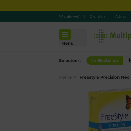
Wie zijn we?
|
Diensten
|
Advies
Menu
Selecteer :
Bestellen
Home
Freestyle Precision Neo 