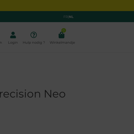
FR
|
NL
0
n
Login
Hulp nodig ?
Winkelmandje
recision Neo