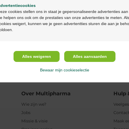
dvertentiecookies
Continuez en français
Beschrijving
eze cookies stellen ons in staat je gepersonaliseerde advertenties aan
e helpen ons ook om de prestaties van onze advertenties te meten. Als
ookies weigert, kunnen we je geen advertentties sturen die aan je beh
Eigenschappen
oldoen.
Indicaties
Alles weigeren
Alles aanvaarden
Gebruik
Bewaar mijn cookieselectie
Ingrediënten
Over Multipharma
Hulp 
Wie zijn we?
Veelges
Jobs
Contact
Missie & visie
Maak ee