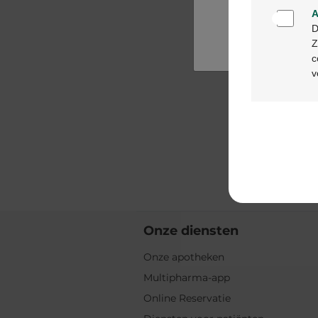
A
D
Z
c
v
Onze diensten
Onze apotheken
Multipharma-app
Online Reservatie