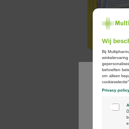
Wij besc
Bij Multipharm
winkelervarin
gepersonalisee
behoeften bet
om alleen bep
cookieselectie"
Privacy polic
A
D
b
e