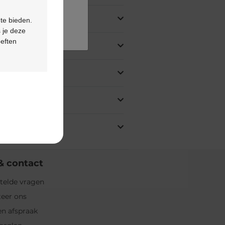
 te bieden.
 je deze
oeften
& contact
telde vragen
eer ons
n afspraak