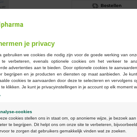
Bestellen
Op voorraad online
-
+
hermen je privacy
Max. aantal = 12
a gebruiken we cookies die nodig zijn voor de goede werking van onz
g te verbeteren, evenals optionele cookies om het verkeer te an
Op werkdagen vóór 12u
rde advertenties aan te bieden. Door optionele cookies te aanvaarde
geleverd
er begrijpen en je producten en diensten op maat aanbieden. Je kunt
aalde cookies te aanvaarden door deze te selecteren en vervolgens o
 te klikken. Je kunt je privacyinstellingen in je account op elk moment w
Gratis
levering in je Multi
Gratis
levering thuis vanaf 
y
Veilig
betalen
Welkom
Klantendienst
via chat of
c
nalyse-cookies
Bienvenue
eze cookies stellen ons in staat om, op anonieme wijze, je bezoek aan
eter te begrijpen. Dit helpt ons om onze site te verbeteren, bijvoorbeel
Productbeschrijv
rvoor te zorgen dat gebruikers gemakkelijk vinden wat ze zoeken.
Ga verder in het nederlands