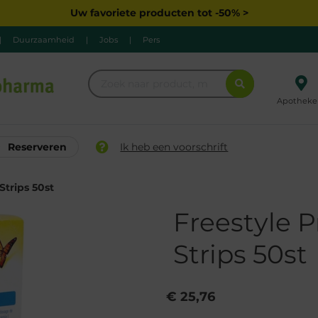
Uw favoriete producten tot -50% >
|
Duurzaamheid
|
Jobs
|
Pers
Apotheke
Reserveren
Ik heb een voorschrift
Strips 50st
Freestyle P
Strips 50st
€ 25,76