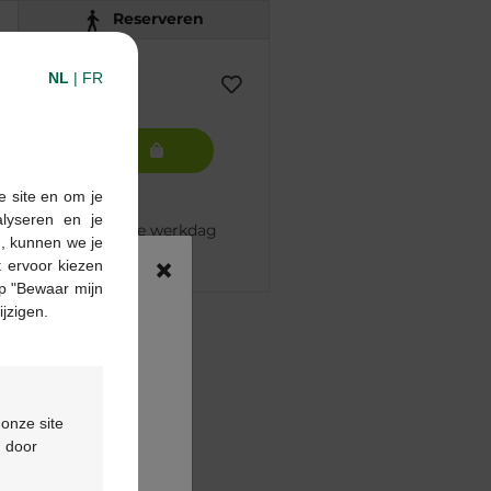
Reserveren
NL
|
FR
In winkelmandje
e site en om je
alyseren en je
 besteld, volgende werkdag
n, kunnen we je
×
 ervoor kiezen
p "Bewaar mijn
ijzigen.
pharma apotheek
€55
ontactformulier
 onze site
d door
ing