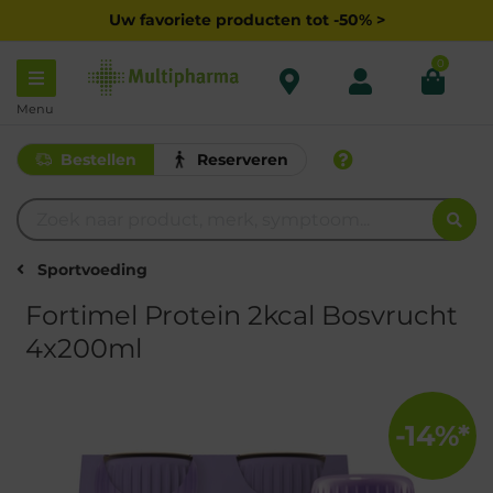
Uw favoriete producten tot -50% >
0
Menu
Bestellen
Reserveren
Sportvoeding
Fortimel Protein 2kcal Bosvrucht
4x200ml
-14%*