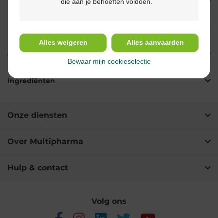
die aan je behoeften voldoen.
Eigenschappen
Indicaties
Alles weigeren
Alles aanvaarden
Gebruik
Bewaar mijn cookieselectie
Ingrediënten
Onze diensten
Over Multipharma
Hulp & contact
Volg ons