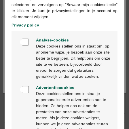
×
selecteren en vervolgens op "Bewaar mijn cookieselectie"
te klikken. Je kunt je privacyinstellingen in je account op
In winkelmandje
elk moment wijzigen.
-
+
Privacy policy
Max. aantal = 12
Welkom
Op werkdagen vóór 12u besteld, volgende
Analyse-cookies
Bienvenue
werkdag geleverd
Deze cookies stellen ons in staat om, op
anonieme wijze, je bezoek aan onze site
beter te begrijpen. Dit helpt ons om onze
Ga verder in het nederlands
Gratis
levering in je Multipharma apotheek
site te verbeteren, bijvoorbeeld door
Gratis
levering thuis vanaf €55
ervoor te zorgen dat gebruikers
Continuez en français
Veilig
betalen
gemakkelijk vinden wat ze zoeken.
Klantendienst
via chat of
contactformulier
Advertentiecookies
Deze cookies stellen ons in staat je
gepersonaliseerde advertenties aan te
Productbeschrijving
bieden. Ze helpen ons ook om de
prestaties van onze advertenties te
Beschrijving
meten. Als je deze cookies weigert,
kunnen we je geen advertentties sturen