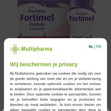
NL
|
FR
Wij beschermen je privacy
Bij Multipharma gebruiken we cookies die nodig zijn voor
de goede werking van onze site en om je winkelervaring
€ 11,22
€ 12,99
te verbeteren, evenals optionele cookies om het verkeer
te analyseren en je gepersonaliseerde advertenties aan
te bieden. Door optionele cookies te aanvaarden, kunnen
Reserveren
Bestellen
we je behoeften beter begrijpen en je producten en
diensten op maat aanbieden. Je kunt ervoor kiezen om
alleen bepaalde cookies te aanvaarden door deze te
Op voorraad online