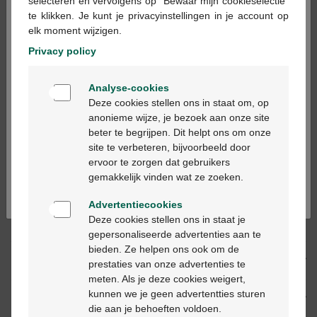
×
selecteren en vervolgens op "Bewaar mijn cookieselectie"
te klikken. Je kunt je privacyinstellingen in je account op
In winkelmandje
-
+
elk moment wijzigen.
Max. aantal = 8
Privacy policy
Op werkdagen vóór 12u besteld, volgende
Welkom
werkdag geleverd
Analyse-cookies
Bienvenue
Deze cookies stellen ons in staat om, op
anonieme wijze, je bezoek aan onze site
Gratis
levering in je Multipharma apotheek
beter te begrijpen. Dit helpt ons om onze
Ga verder in het nederlands
Gratis
levering thuis vanaf €55
site te verbeteren, bijvoorbeeld door
Veilig
betalen
ervoor te zorgen dat gebruikers
Continuez en français
Klantendienst
via chat of
contactformulier
gemakkelijk vinden wat ze zoeken.
Advertentiecookies
Deze cookies stellen ons in staat je
Productbeschrijving
gepersonaliseerde advertenties aan te
bieden. Ze helpen ons ook om de
Beschrijving
prestaties van onze advertenties te
meten. Als je deze cookies weigert,
kunnen we je geen advertentties sturen
Eigenschappen
die aan je behoeften voldoen.