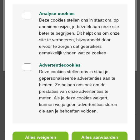
Welkom
In winkelmandje
-
+
Analyse-cookies
Bienvenue
Deze cookies stellen ons in staat om, op
Max. aantal = 12
anonieme wijze, je bezoek aan onze site
Op werkdagen vóór 12u besteld, volgende
beter te begrijpen. Dit helpt ons om onze
Ga verder in het nederlands
werkdag geleverd
site te verbeteren, bijvoorbeeld door
ervoor te zorgen dat gebruikers
Continuez en français
gemakkelijk vinden wat ze zoeken.
Gratis
levering in je Multipharma apotheek
Gratis
levering thuis vanaf €55
Advertentiecookies
Veilig
betalen
Deze cookies stellen ons in staat je
Klantendienst
via chat of
contactformulier
gepersonaliseerde advertenties aan te
bieden. Ze helpen ons ook om de
prestaties van onze advertenties te
meten. Als je deze cookies weigert,
Productbeschrijving
kunnen we je geen advertentties sturen
die aan je behoeften voldoen.
Beschrijving
Gebruik
Alles weigeren
Alles aanvaarden