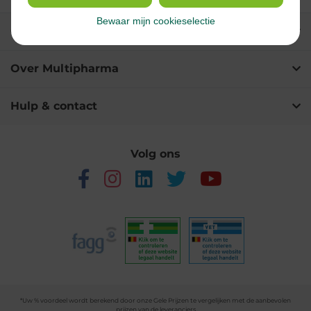
Bewaar mijn cookieselectie
Onze diensten
Over Multipharma
Hulp & contact
Volg ons
*Uw % voordeel wordt berekend door onze Gele Prijzen te vergelijken met de aanbevolen
prijzen van de leveranciers