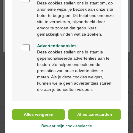
alleen in apotheken en op basis van een
Deze cookies stellen ons in staat om, op
medisch voorschrift worden verstrekt.
anonieme wijze, je bezoek aan onze site
beter te begrijpen. Dit helpt ons om onze
Ga verder in het nederlands
site te verbeteren, bijvoorbeeld door
ervoor te zorgen dat gebruikers
Continuez en français
Productbeschrijving
gemakkelijk vinden wat ze zoeken.
Beschrijving
Advertentiecookies
Deze cookies stellen ons in staat je
gepersonaliseerde advertenties aan te
Indicaties
bieden. Ze helpen ons ook om de
prestaties van onze advertenties te
meten. Als je deze cookies weigert,
Gebruik
kunnen we je geen advertentties sturen
die aan je behoeften voldoen.
Ingrediënten
Onze diensten
Alles weigeren
Alles aanvaarden
Bewaar mijn cookieselectie
Over Multipharma