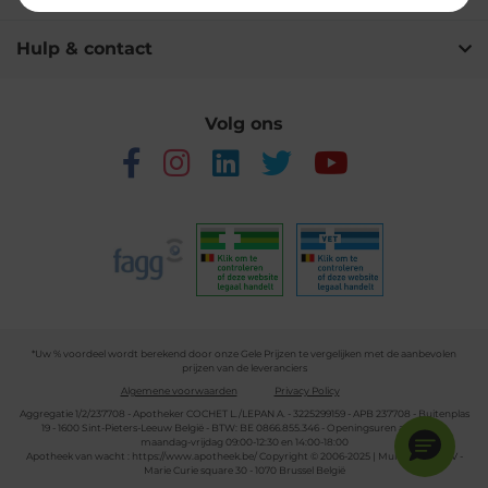
Hulp & contact
Volg ons
*Uw % voordeel wordt berekend door onze Gele Prijzen te vergelijken met de aanbevolen
prijzen van de leveranciers
Algemene voorwaarden
Privacy Policy
Aggregatie 1/2/237708 - Apotheker COCHET L./LEPAN A. - 3225299159 - APB 237708 - Buitenplas
19 - 1600 Sint-Pieters-Leeuw België - BTW: BE 0866.855.346 - Openingsuren apotheek:
maandag-vrijdag 09:00-12:30 en 14:00-18:00
Apotheek van wacht :
https://www.apotheek.be/
Copyright © 2006-2025 | Multipharma CV -
Marie Curie square 30 - 1070 Brussel België