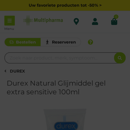
Uw favoriete producten tot -50% >
0
Menu
Bestellen
Reserveren
DUREX
Durex Natural Glijmiddel gel
extra sensitive 100ml