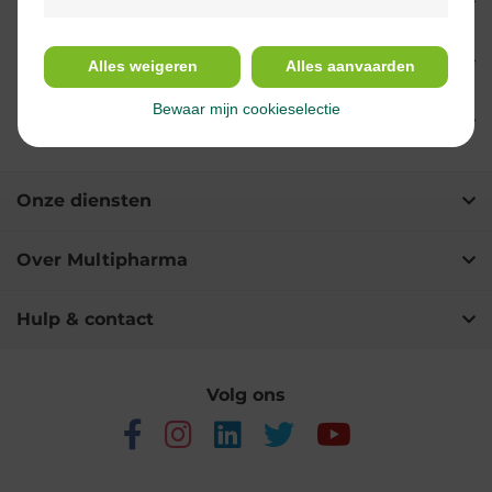
Eigenschappen
Indicaties
Alles weigeren
Alles aanvaarden
Bewaar mijn cookieselectie
Ingrediënten
Onze diensten
Over Multipharma
Hulp & contact
Volg ons