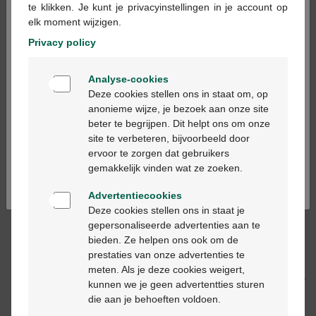
te klikken. Je kunt je privacyinstellingen in je account op
elk moment wijzigen.
In winkelmandje
-
+
Privacy policy
Welkom
Max. aantal = 12
Analyse-cookies
Bienvenue
Op werkdagen vóór 12u besteld, binnen 2
Deze cookies stellen ons in staat om, op
werkdagen geleverd
anonieme wijze, je bezoek aan onze site
beter te begrijpen. Dit helpt ons om onze
Ga verder in het nederlands
site te verbeteren, bijvoorbeeld door
Gratis
levering in je Multipharma apotheek
ervoor te zorgen dat gebruikers
Continuez en français
Gratis
levering thuis vanaf €55
gemakkelijk vinden wat ze zoeken.
Veilig
betalen
Klantendienst
via chat of
contactformulier
Advertentiecookies
Deze cookies stellen ons in staat je
gepersonaliseerde advertenties aan te
bieden. Ze helpen ons ook om de
Productbeschrijving
prestaties van onze advertenties te
meten. Als je deze cookies weigert,
Beschrijving
kunnen we je geen advertentties sturen
die aan je behoeften voldoen.