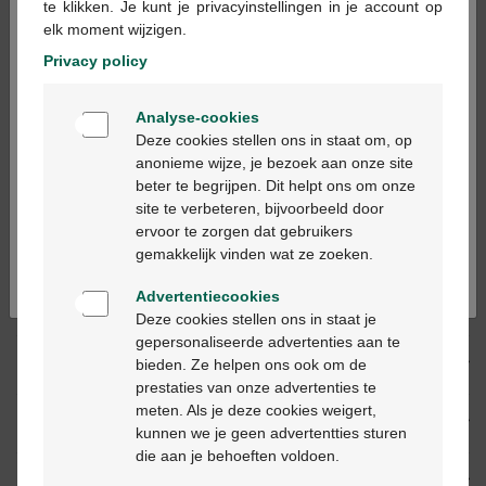
te klikken. Je kunt je privacyinstellingen in je account op
Voorraad uitgeput
elk moment wijzigen.
Privacy policy
Op werkdagen vóór 12u besteld, volgende
Welkom
werkdag geleverd
Analyse-cookies
Bienvenue
Deze cookies stellen ons in staat om, op
anonieme wijze, je bezoek aan onze site
Gratis
levering in je Multipharma apotheek
beter te begrijpen. Dit helpt ons om onze
Gratis
levering thuis vanaf €55
Ga verder in het nederlands
site te verbeteren, bijvoorbeeld door
Veilig
betalen
ervoor te zorgen dat gebruikers
Klantendienst
via chat of
contactformulier
Continuez en français
gemakkelijk vinden wat ze zoeken.
Advertentiecookies
Productbeschrijving
Deze cookies stellen ons in staat je
gepersonaliseerde advertenties aan te
Beschrijving
bieden. Ze helpen ons ook om de
prestaties van onze advertenties te
meten. Als je deze cookies weigert,
Eigenschappen
kunnen we je geen advertentties sturen
die aan je behoeften voldoen.
Indicaties