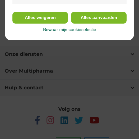
Gebruik
Alles weigeren
Alles aanvaarden
Bewaar mijn cookieselectie
Ingrediënten
Onze diensten
Over Multipharma
Hulp & contact
Volg ons