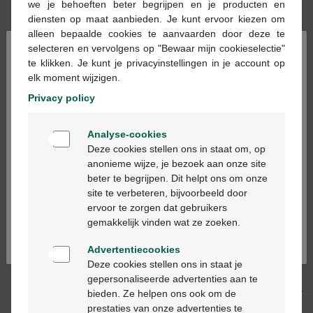
we je behoeften beter begrijpen en je producten en
diensten op maat aanbieden. Je kunt ervoor kiezen om
Op werkdagen vóór 12u besteld, volgende
alleen bepaalde cookies te aanvaarden door deze te
×
werkdag geleverd
selecteren en vervolgens op "Bewaar mijn cookieselectie"
te klikken. Je kunt je privacyinstellingen in je account op
elk moment wijzigen.
Gratis
levering in je Multipharma apotheek
Privacy policy
Gratis
levering thuis vanaf €55
Veilig
betalen
Welkom
Analyse-cookies
Klantendienst
via chat of
contactformulier
Bienvenue
Deze cookies stellen ons in staat om, op
anonieme wijze, je bezoek aan onze site
beter te begrijpen. Dit helpt ons om onze
Ga verder in het nederlands
Productbeschrijving
site te verbeteren, bijvoorbeeld door
ervoor te zorgen dat gebruikers
Continuez en français
De kleur en de tekening zijn willekeurig en worden enkel
gemakkelijk vinden wat ze zoeken.
ter illustratie voorgesteld. Deze kunnen niet gekozen
worden.
Advertentiecookies
Deze cookies stellen ons in staat je
gepersonaliseerde advertenties aan te
Beschrijving
bieden. Ze helpen ons ook om de
prestaties van onze advertenties te