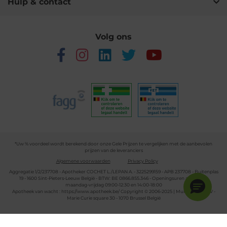
Hulp & contact
Volg ons
*Uw % voordeel wordt berekend door onze Gele Prijzen te vergelijken met de aanbevolen
prijzen van de leveranciers
Algemene voorwaarden
Privacy Policy
Aggregatie 1/2/237708 - Apotheker COCHET L./LEPAN A. - 3225299159 - APB 237708 - Buitenplas
19 - 1600 Sint-Pieters-Leeuw België - BTW: BE 0866.855.346 - Openingsuren apotheek:
maandag-vrijdag 09:00-12:30 en 14:00-18:00
Apotheek van wacht :
https://www.apotheek.be/
Copyright © 2006-2025 | Multipharma CV -
Marie Curie square 30 - 1070 Brussel België