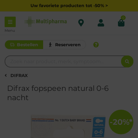
Uw favoriete producten tot -50% >
0
Menu
Bestellen
Reserveren
DIFRAX
Difrax fopspeen natural 0-6
nacht
-20%*