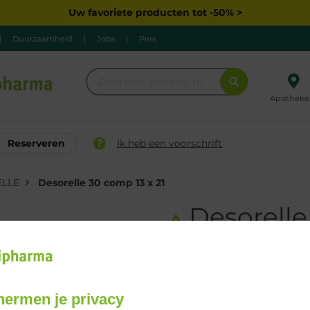
Uw favoriete producten tot -50% >
|
Duurzaamheid
|
Jobs
|
Pers
Apotheke
Reserveren
Ik heb een voorschrift
LLE
Desorelle 30 comp 13 x 21
Desorelle
21
Geneesmiddelen met voorsch
hermen je privacy
Bestellen