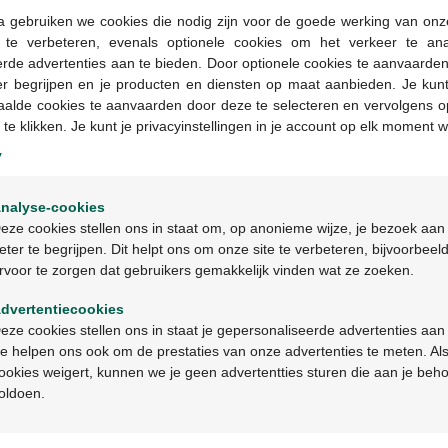
a gebruiken we cookies die nodig zijn voor de goede werking van onz
g te verbeteren, evenals optionele cookies om het verkeer te an
Geneesmiddelen met 
rde advertenties aan te bieden. Door optionele cookies te aanvaarde
in apotheken en op b
er begrijpen en je producten en diensten op maat aanbieden. Je kunt
voorschrift worden ve
aalde cookies te aanvaarden door deze te selecteren en vervolgens o
 te klikken. Je kunt je privacyinstellingen in je account op elk moment w
y
Productbeschrijv
Welkom
nalyse-cookies
Bienvenue
Beschrijving
eze cookies stellen ons in staat om, op anonieme wijze, je bezoek aan
eter te begrijpen. Dit helpt ons om onze site te verbeteren, bijvoorbeel
rvoor te zorgen dat gebruikers gemakkelijk vinden wat ze zoeken.
Ga verder in het nederlands
Indicaties
dvertentiecookies
Continuez en français
Gebruik
eze cookies stellen ons in staat je gepersonaliseerde advertenties aan
e helpen ons ook om de prestaties van onze advertenties te meten. Als
ookies weigert, kunnen we je geen advertentties sturen die aan je beh
Ingrediënten
oldoen.