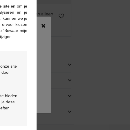
e site en om je
alyseren en je
voorschrift kunnen alleen
n, kunnen we je
asis van een medisch
×
 ervoor kiezen
rstrekt.
p "Bewaar mijn
ijzigen.
ing
 onze site
d door
 te bieden.
 je deze
oeften