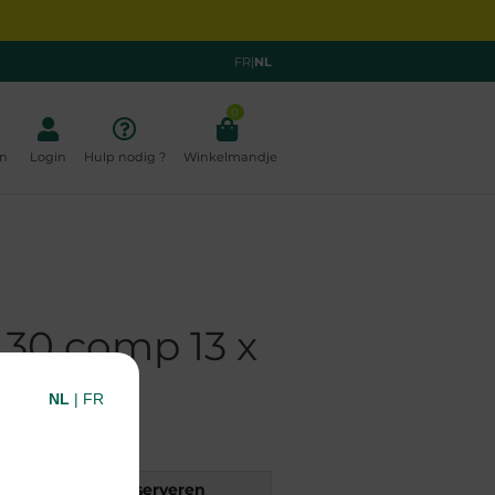
FR
|
NL
0
n
Login
Hulp nodig ?
Winkelmandje
 30 comp 13 x
NL
|
FR
rift
Reserveren