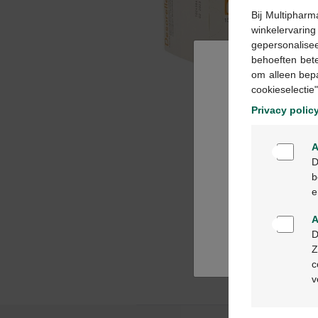
Bij Multipharm
winkelervarin
gepersonalisee
behoeften bet
om alleen bep
cookieselectie"
Privacy polic
A
D
b
e
A
D
Z
c
v