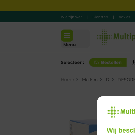
Wie zijn we?
|
Diensten
|
Advies
Menu
Selecteer :
Bestellen
Home
Merken
D
DESORE
Wij besc