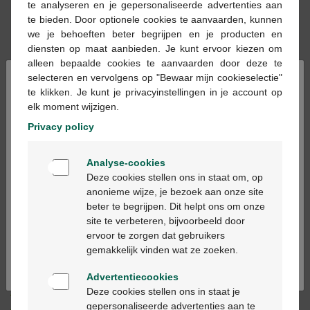
te analyseren en je gepersonaliseerde advertenties aan
te bieden. Door optionele cookies te aanvaarden, kunnen
Exclusieve aanbieding! Bij aankoop van 2
we je behoeften beter begrijpen en je producten en
verpakkingen Delical CONCENTRÉ ontvangt u 1
diensten op maat aanbieden. Je kunt ervoor kiezen om
verpakking DELICAL CONC. BISCUIT (4 x 200 ml)
alleen bepaalde cookies te aanvaarden door deze te
×
GRATIS. Voeg de 2 verpakkingen Delical
selecteren en vervolgens op "Bewaar mijn cookieselectie"
Concentré toe aan uw winkelmandje en 1
te klikken. Je kunt je privacyinstellingen in je account op
verpakking DELICAL CONC. BISCUIT is GRATIS.
elk moment wijzigen.
Aanbieding geldig zolang de voorraad strekt
Privacy policy
(maximaal 2 gratis producten per klant).
Welkom
Analyse-cookies
Bienvenue
In winkelmandje
-
+
Deze cookies stellen ons in staat om, op
anonieme wijze, je bezoek aan onze site
Max. aantal = 12
beter te begrijpen. Dit helpt ons om onze
Ga verder in het nederlands
site te verbeteren, bijvoorbeeld door
Op werkdagen vóór 12u besteld, volgende
ervoor te zorgen dat gebruikers
werkdag geleverd
Continuez en français
gemakkelijk vinden wat ze zoeken.
Advertentiecookies
Gratis
levering in je Multipharma apotheek
Deze cookies stellen ons in staat je
Gratis
levering thuis vanaf €55
gepersonaliseerde advertenties aan te