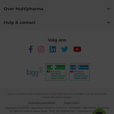
Over Multipharma
Hulp & contact
Volg ons
*Uw % voordeel wordt berekend door onze Gele Prijzen te vergelijken met de aanbevolen
prijzen van de leveranciers
Algemene voorwaarden
Privacy Policy
Aggregatie 1/2/237708 - Apotheker COCHET L./LEPAN A. - 3225299159 - APB 237708 - Buitenplas
19 - 1600 Sint-Pieters-Leeuw België - BTW: BE 0866.855.346 - Openingsuren apotheek: