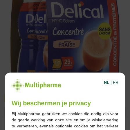
NL
|
FR
€ 9,99
€ 14,95
Wij beschermen je privacy
Reserveren
Bestellen
Bij Multipharma gebruiken we cookies die nodig zijn voor
de goede werking van onze site en om je winkelervaring
te verbeteren, evenals optionele cookies om het verkeer
Op voorraad online