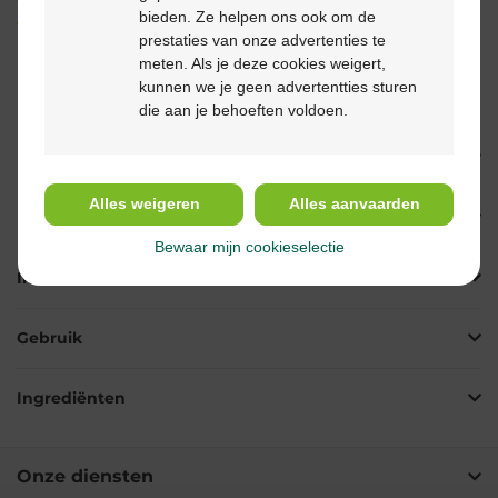
Veilig
betalen
bieden. Ze helpen ons ook om de
Klantendienst
via chat of
contactformulier
prestaties van onze advertenties te
meten. Als je deze cookies weigert,
kunnen we je geen advertentties sturen
Productbeschrijving
die aan je behoeften voldoen.
Beschrijving
Alles weigeren
Alles aanvaarden
Eigenschappen
Bewaar mijn cookieselectie
Indicaties
Gebruik
Ingrediënten
Onze diensten