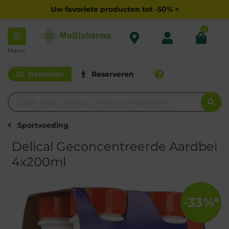
Uw favoriete producten tot -50% >
0
Menu
Bestellen
Reserveren
Sportvoeding
Delical Geconcentreerde Aardbei
4x200ml
-33%*