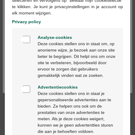
×
selecteren en vervolgens op "Bewaar mijn cookieselectie"
te klikken. Je kunt je privacyinstellingen in je account op
In winkelmandje
-
+
elk moment wijzigen.
Max. aantal = 10
Privacy policy
Op werkdagen vóór 12u besteld, volgende
Welkom
werkdag geleverd
Analyse-cookies
Bienvenue
Deze cookies stellen ons in staat om, op
anonieme wijze, je bezoek aan onze site
Gratis
levering in je Multipharma apotheek
beter te begrijpen. Dit helpt ons om onze
Ga verder in het nederlands
Gratis
levering thuis vanaf €55
site te verbeteren, bijvoorbeeld door
Veilig
betalen
ervoor te zorgen dat gebruikers
Continuez en français
Klantendienst
via chat of
contactformulier
gemakkelijk vinden wat ze zoeken.
Advertentiecookies
Deze cookies stellen ons in staat je
Productbeschrijving
gepersonaliseerde advertenties aan te
bieden. Ze helpen ons ook om de
Beschrijving
prestaties van onze advertenties te
meten. Als je deze cookies weigert,
kunnen we je geen advertentties sturen
Eigenschappen
die aan je behoeften voldoen.