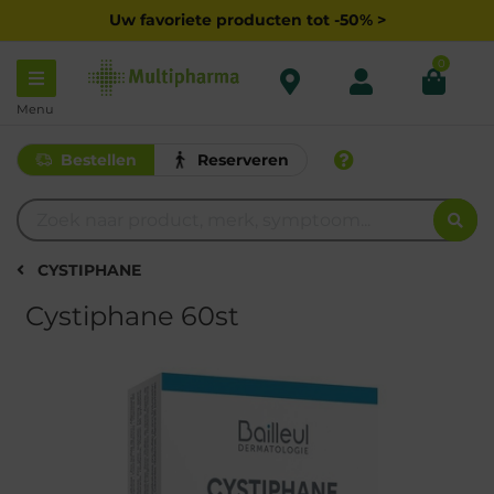
Uw favoriete producten tot -50% >
0
Menu
Bestellen
Reserveren
CYSTIPHANE
Cystiphane 60st