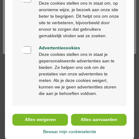
alleen in apotheken en op basis van een
Deze cookies stellen ons in staat om, op
medisch voorschrift worden verstrekt.
anonieme wijze, je bezoek aan onze site
beter te begrijpen. Dit helpt ons om onze
Ga verder in het nederlands
site te verbeteren, bijvoorbeeld door
ervoor te zorgen dat gebruikers
Continuez en français
Productbeschrijving
gemakkelijk vinden wat ze zoeken.
Beschrijving
Advertentiecookies
Deze cookies stellen ons in staat je
gepersonaliseerde advertenties aan te
Indicaties
bieden. Ze helpen ons ook om de
prestaties van onze advertenties te
meten. Als je deze cookies weigert,
Gebruik
kunnen we je geen advertentties sturen
die aan je behoeften voldoen.
Ingrediënten
Onze diensten
Alles weigeren
Alles aanvaarden
Bewaar mijn cookieselectie
Over Multipharma