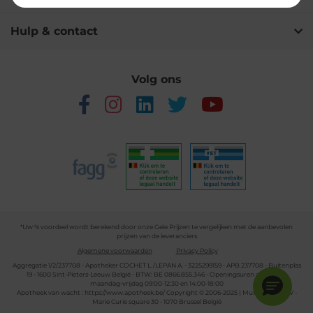
Hulp & contact
Volg ons
*Uw % voordeel wordt berekend door onze Gele Prijzen te vergelijken met de aanbevolen
prijzen van de leveranciers
Algemene voorwaarden
Privacy Policy
Aggregatie 1/2/237708 - Apotheker COCHET L./LEPAN A. - 3225299159 - APB 237708 - Buitenplas
19 - 1600 Sint-Pieters-Leeuw België - BTW: BE 0866.855.346 - Openingsuren apotheek:
maandag-vrijdag 09:00-12:30 en 14:00-18:00
Apotheek van wacht :
https://www.apotheek.be/
Copyright © 2006-2025 | Multipharma CV -
Marie Curie square 30 - 1070 Brussel België