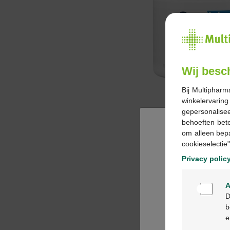
Wij besc
Bij Multipharm
winkelervarin
gepersonalisee
behoeften bet
om alleen bep
cookieselectie"
Privacy polic
A
D
b
e