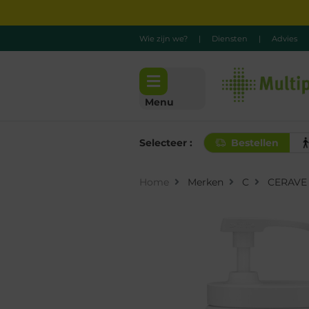
Wie zijn we?
|
Diensten
|
Advies
Menu
Selecteer :
Bestellen
Home
Merken
C
CERAVE