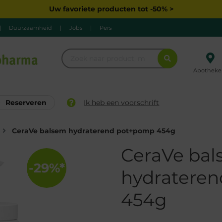
Uw favoriete producten tot -50% >
|
Duurzaamheid
|
Jobs
|
Pers
Apotheke
Reserveren
Ik heb een voorschrift
CeraVe balsem hydraterend pot+pomp 454g
CeraVe ba
-29%*
hydratere
454g