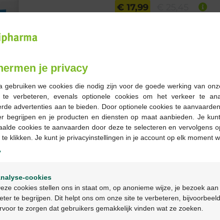
€ 17,99
€ 25,45
Bestellen
Op voorraad online
hermen je privacy
a gebruiken we cookies die nodig zijn voor de goede werking van onz
-
+
g te verbeteren, evenals optionele cookies om het verkeer te an
rde advertenties aan te bieden. Door optionele cookies te aanvaarde
Max. aantal = 12
er begrijpen en je producten en diensten op maat aanbieden. Je kunt
Op werkdagen vóór 12u
aalde cookies te aanvaarden door deze te selecteren en vervolgens o
geleverd
 te klikken. Je kunt je privacyinstellingen in je account op elk moment w
y
Gratis
levering in je Multi
Welkom
Gratis
levering thuis vanaf 
nalyse-cookies
Bienvenue
Veilig
betalen
eze cookies stellen ons in staat om, op anonieme wijze, je bezoek aan
Klantendienst
via chat of
c
eter te begrijpen. Dit helpt ons om onze site te verbeteren, bijvoorbeel
rvoor te zorgen dat gebruikers gemakkelijk vinden wat ze zoeken.
Ga verder in het nederlands