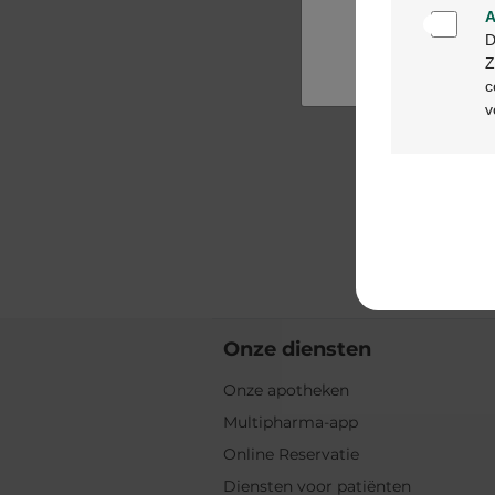
A
D
Z
c
v
Onze diensten
Onze apotheken
Multipharma-app
Online Reservatie
Diensten voor patiënten