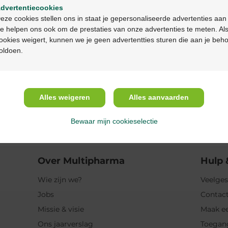
dvertentiecookies
Continuez en français
Productbeschrijv
eze cookies stellen ons in staat je gepersonaliseerde advertenties aan
e helpen ons ook om de prestaties van onze advertenties te meten. Als
ookies weigert, kunnen we je geen advertentties sturen die aan je beh
Beschrijving
oldoen.
Indicaties
Gebruik
Alles weigeren
Alles aanvaarden
Bewaar mijn cookieselectie
Ingrediënten
Over Multipharma
Hulp 
Wie zijn we?
Veelges
Jobs
Contact
Missie & visie
Maak ee
Ons jaarverslag
Toegan