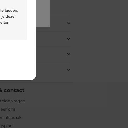
ing
 te bieden.
 je deze
oeften
& contact
telde vragen
eer ons
n afspraak
gsplan