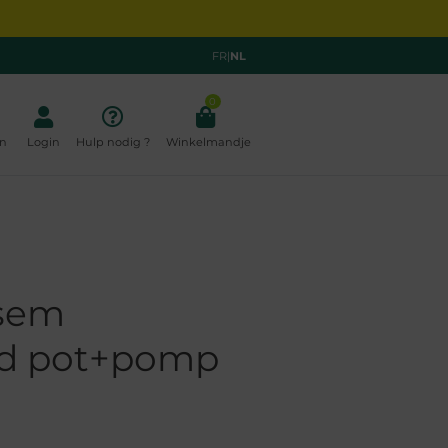
FR
|
NL
0
n
Login
Hulp nodig ?
Winkelmandje
lsem
nd pot+pomp