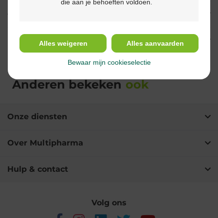
die aan je behoeften voldoen.
Gebruik
Ingrediënten
Alles weigeren
Alles aanvaarden
Bewaar mijn cookieselectie
Anderen bekeken
ook
Onze diensten
Over Multipharma
Hulp & contact
Volg ons