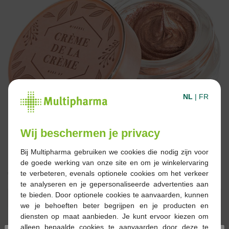
NL
|
FR
Wij beschermen je privacy
Bij Multipharma gebruiken we cookies die nodig zijn voor
de goede werking van onze site en om je winkelervaring
€ 25,99
te verbeteren, evenals optionele cookies om het verkeer
te analyseren en je gepersonaliseerde advertenties aan
te bieden. Door optionele cookies te aanvaarden, kunnen
Reserveren
Bestellen
we je behoeften beter begrijpen en je producten en
diensten op maat aanbieden. Je kunt ervoor kiezen om
alleen bepaalde cookies te aanvaarden door deze te
Voorraad uitgeput