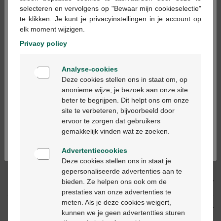
×
selecteren en vervolgens op "Bewaar mijn cookieselectie"
te klikken. Je kunt je privacyinstellingen in je account op
Op werkdagen vóór 12u besteld, volgende
elk moment wijzigen.
werkdag geleverd
Privacy policy
Welkom
Gratis
levering in je Multipharma apotheek
Analyse-cookies
Bienvenue
Gratis
levering thuis vanaf €55
Deze cookies stellen ons in staat om, op
Veilig
betalen
anonieme wijze, je bezoek aan onze site
Klantendienst
via chat of
contactformulier
beter te begrijpen. Dit helpt ons om onze
Ga verder in het nederlands
site te verbeteren, bijvoorbeeld door
ervoor te zorgen dat gebruikers
Continuez en français
gemakkelijk vinden wat ze zoeken.
Productbeschrijving
Advertentiecookies
Beschrijving
Deze cookies stellen ons in staat je
gepersonaliseerde advertenties aan te
bieden. Ze helpen ons ook om de
Eigenschappen
prestaties van onze advertenties te
meten. Als je deze cookies weigert,
Indicaties
kunnen we je geen advertentties sturen