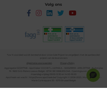
Volg ons
*Uw % voordeel wordt berekend door onze Gele Prijzen te vergelijken met de aanbevolen
prijzen van de leveranciers
Algemene voorwaarden
Privacy Policy
Aggregatie 1/2/237708 - Apotheker COCHET L./LEPAN A. - 3225299159 - APB 237708 - Buitenplas
19 - 1600 Sint-Pieters-Leeuw België - BTW: BE 0866.855.346 - Openingsuren apotheek:
maandag-vrijdag 09:00-12:30 en 14:00-18:00
Apotheek van wacht :
https://www.apotheek.be/
Copyright © 2006-2025 | Multipharma CV -
Marie Curie square 30 - 1070 Brussel België