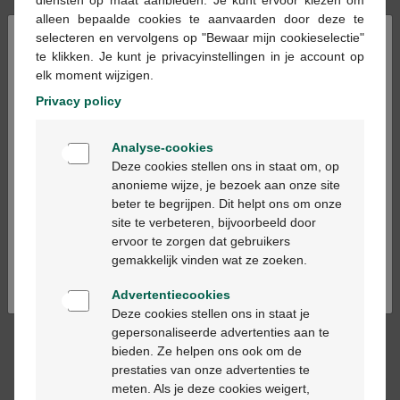
diensten op maat aanbieden. Je kunt ervoor kiezen om
alleen bepaalde cookies te aanvaarden door deze te
×
selecteren en vervolgens op "Bewaar mijn cookieselectie"
Op voorraad online
te klikken. Je kunt je privacyinstellingen in je account op
elk moment wijzigen.
In winkelmandje
-
+
Privacy policy
Welkom
Max. aantal = 12
Analyse-cookies
Bienvenue
Op werkdagen vóór 12u besteld, volgende
Deze cookies stellen ons in staat om, op
werkdag geleverd
anonieme wijze, je bezoek aan onze site
beter te begrijpen. Dit helpt ons om onze
Ga verder in het nederlands
site te verbeteren, bijvoorbeeld door
Gratis
levering in je Multipharma apotheek
ervoor te zorgen dat gebruikers
Continuez en français
Gratis
levering thuis vanaf €55
gemakkelijk vinden wat ze zoeken.
Veilig
betalen
Klantendienst
via chat of
contactformulier
Advertentiecookies
Deze cookies stellen ons in staat je
gepersonaliseerde advertenties aan te
bieden. Ze helpen ons ook om de
Productbeschrijving
prestaties van onze advertenties te
meten. Als je deze cookies weigert,