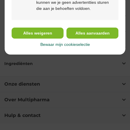
Beschrijving
kunnen we je geen advertentties sturen
die aan je behoeften voldoen.
Eigenschappen
Indicaties
Alles weigeren
Alles aanvaarden
Bewaar mijn cookieselectie
Gebruik
Ingrediënten
Onze diensten
Over Multipharma
Hulp & contact