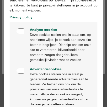
×
selecteren en vervolgens op "Bewaar mijn cookieselectie"
te klikken. Je kunt je privacyinstellingen in je account op
In winkelmandje
-
+
elk moment wijzigen.
Max. aantal = 12
Privacy policy
Op werkdagen vóór 12u besteld, volgende
Welkom
werkdag geleverd
Analyse-cookies
Bienvenue
Deze cookies stellen ons in staat om, op
anonieme wijze, je bezoek aan onze site
Gratis
levering in je Multipharma apotheek
beter te begrijpen. Dit helpt ons om onze
Ga verder in het nederlands
Gratis
levering thuis vanaf €55
site te verbeteren, bijvoorbeeld door
Veilig
betalen
ervoor te zorgen dat gebruikers
Continuez en français
Klantendienst
via chat of
contactformulier
gemakkelijk vinden wat ze zoeken.
Advertentiecookies
Deze cookies stellen ons in staat je
Productbeschrijving
gepersonaliseerde advertenties aan te
bieden. Ze helpen ons ook om de
Beschrijving
prestaties van onze advertenties te
meten. Als je deze cookies weigert,
kunnen we je geen advertentties sturen
Eigenschappen
die aan je behoeften voldoen.