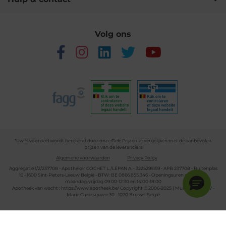
Volg ons
*Uw % voordeel wordt berekend door onze Gele Prijzen te vergelijken met de aanbevolen
prijzen van de leveranciers
Algemene voorwaarden
Privacy Policy
Aggregatie 1/2/237708 - Apotheker COCHET L./LEPAN A. - 3225299159 - APB 237708 - Buitenplas
19 - 1600 Sint-Pieters-Leeuw België - BTW: BE 0866.855.346 - Openingsuren apotheek:
maandag-vrijdag 09:00-12:30 en 14:00-18:00
Apotheek van wacht :
https://www.apotheek.be/
Copyright © 2006-2025 | Multipharma CV -
Marie Curie square 30 - 1070 Brussel België