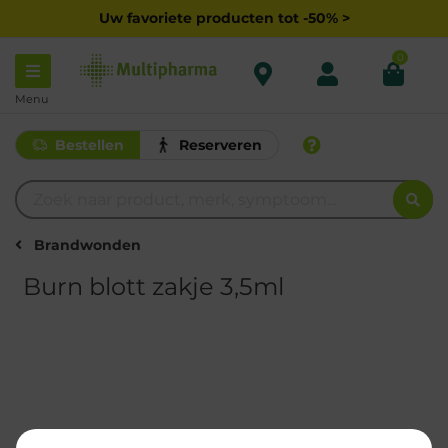
Uw favoriete producten tot -50% >
0
Menu
Bestellen
Reserveren
Brandwonden
Burn blott zakje 3,5ml