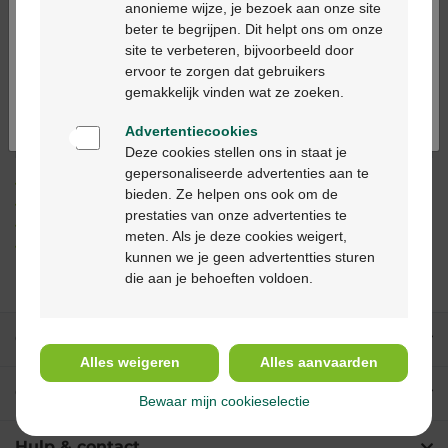
anonieme wijze, je bezoek aan onze site
In winkelmandje
beter te begrijpen. Dit helpt ons om onze
-
+
Ga verder in het nederlands
site te verbeteren, bijvoorbeeld door
Max. aantal = 12
ervoor te zorgen dat gebruikers
Continuez en français
gemakkelijk vinden wat ze zoeken.
Op werkdagen vóór 12u besteld, binnen 2
werkdagen geleverd
Advertentiecookies
Deze cookies stellen ons in staat je
gepersonaliseerde advertenties aan te
Gratis
levering in je Multipharma apotheek
bieden. Ze helpen ons ook om de
Gratis
levering thuis vanaf €55
prestaties van onze advertenties te
Veilig
betalen
meten. Als je deze cookies weigert,
Klantendienst
via chat of
contactformulier
kunnen we je geen advertentties sturen
die aan je behoeften voldoen.
Onze diensten
Alles weigeren
Alles aanvaarden
Over Multipharma
Bewaar mijn cookieselectie
Hulp & contact