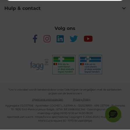
Hulp & contact
Volg ons
*Uw % voordeel wordt berekend door onze Gele Prijzen te vergelijken met de aanbevolen
prijzen van de leveranciers
Algemene voorwaarden
Privacy Policy
Aggregatie 1/2/237708 - Apotheker COCHET L./LEPAN A. - 3225299159 - APB 237708 - Buitenplas
19 - 1600 Sint-Pieters-Leeuw België - BTW: BE 0866.855.346 - Openingsuren apotheek:
maandag-vrijdag 09:00-12:30 en 14:00-18:00
Apotheek van wacht :
https://www.apotheek.be/
Copyright © 2006-2025 | Multipharma CV -
Marie Curie square 30 - 1070 Brussel België