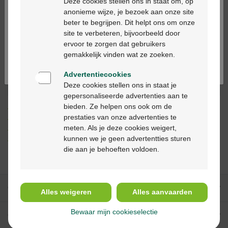
Deze cookies stellen ons in staat om, op
anonieme wijze, je bezoek aan onze site
beter te begrijpen. Dit helpt ons om onze
Ga verder in het nederlands
In winkelmandje
-
+
site te verbeteren, bijvoorbeeld door
ervoor te zorgen dat gebruikers
Continuez en français
Max. aantal = 3
gemakkelijk vinden wat ze zoeken.
Op werkdagen vóór 12u besteld, volgende
Advertentiecookies
werkdag geleverd
Deze cookies stellen ons in staat je
gepersonaliseerde advertenties aan te
bieden. Ze helpen ons ook om de
Gratis
levering in je Multipharma apotheek
prestaties van onze advertenties te
Gratis
levering thuis vanaf €55
meten. Als je deze cookies weigert,
Veilig
betalen
kunnen we je geen advertentties sturen
Klantendienst
via chat of
contactformulier
die aan je behoeften voldoen.
Onze diensten
Alles weigeren
Alles aanvaarden
Bewaar mijn cookieselectie
Over Multipharma