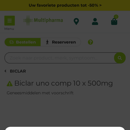
Uw favoriete producten tot -50% >
0
Menu
Bestellen
Reserveren
BICLAR
Biclar uno comp 10 x 500mg
Geneesmiddelen met voorschrift