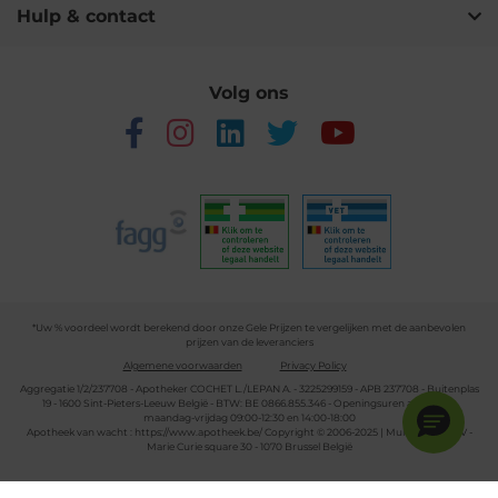
Hulp & contact
Volg ons
*Uw % voordeel wordt berekend door onze Gele Prijzen te vergelijken met de aanbevolen
prijzen van de leveranciers
Algemene voorwaarden
Privacy Policy
Aggregatie 1/2/237708 - Apotheker COCHET L./LEPAN A. - 3225299159 - APB 237708 - Buitenplas
19 - 1600 Sint-Pieters-Leeuw België - BTW: BE 0866.855.346 - Openingsuren apotheek:
maandag-vrijdag 09:00-12:30 en 14:00-18:00
Apotheek van wacht :
https://www.apotheek.be/
Copyright © 2006-2025 | Multipharma CV -
Marie Curie square 30 - 1070 Brussel België