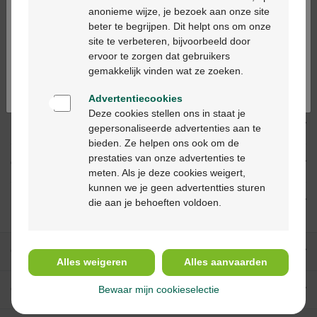
anonieme wijze, je bezoek aan onze site
beter te begrijpen. Dit helpt ons om onze
Ga verder in het nederlands
site te verbeteren, bijvoorbeeld door
Productbeschrijving
ervoor te zorgen dat gebruikers
Continuez en français
gemakkelijk vinden wat ze zoeken.
Beschrijving
Advertentiecookies
Deze cookies stellen ons in staat je
Indicaties
gepersonaliseerde advertenties aan te
bieden. Ze helpen ons ook om de
prestaties van onze advertenties te
Gebruik
meten. Als je deze cookies weigert,
kunnen we je geen advertentties sturen
Ingrediënten
die aan je behoeften voldoen.
Onze diensten
Alles weigeren
Alles aanvaarden
Over Multipharma
Bewaar mijn cookieselectie