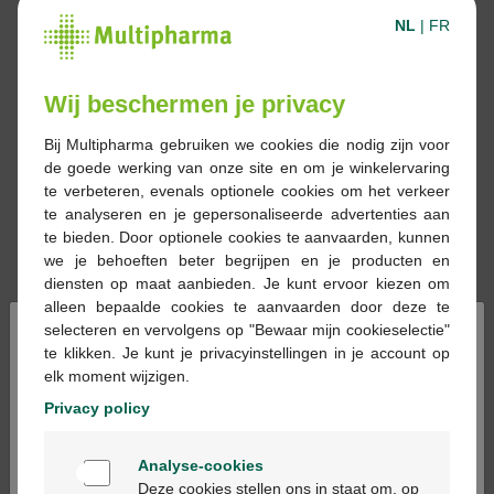
NL
|
FR
Wij beschermen je privacy
Bij Multipharma gebruiken we cookies die nodig zijn voor
de goede werking van onze site en om je winkelervaring
te verbeteren, evenals optionele cookies om het verkeer
te analyseren en je gepersonaliseerde advertenties aan
te bieden. Door optionele cookies te aanvaarden, kunnen
we je behoeften beter begrijpen en je producten en
diensten op maat aanbieden. Je kunt ervoor kiezen om
alleen bepaalde cookies te aanvaarden door deze te
×
selecteren en vervolgens op "Bewaar mijn cookieselectie"
te klikken. Je kunt je privacyinstellingen in je account op
elk moment wijzigen.
Reserveren
Bestellen
Privacy policy
Geneesmiddelen met voorschrift kunnen
Welkom
Analyse-cookies
alleen in apotheken en op basis van een
Bienvenue
Deze cookies stellen ons in staat om, op
medisch voorschrift worden verstrekt.