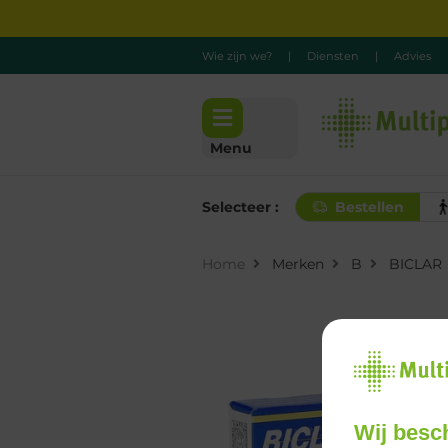
Wie zijn we?
|
Diensten
|
Advies
Menu
Selecteer :
Bestellen
Home
Merken
B
BICLAR
Wij besc