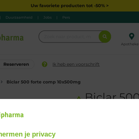
Uw favoriete producten tot -50% >
|
Duurzaamheid
|
Jobs
|
Pers
Apotheke
Reserveren
Ik heb een voorschrift
Biclar 500 forte comp 10x500mg
Biclar 50
10x500mg
Geneesmiddelen met voorsch
hermen je privacy
Bestellen