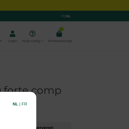
FR
|
NL
0
n
Login
Hulp nodig ?
Winkelmandje
0 forte comp
NL
|
FR
rift
Reserveren