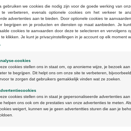
a gebruiken we cookies die nodig zijn voor de goede werking van onz
g te verbeteren, evenals optionele cookies om het verkeer te an
Geneesmiddelen met 
rde advertenties aan te bieden. Door optionele cookies te aanvaarde
in apotheken en op b
er begrijpen en je producten en diensten op maat aanbieden. Je kunt
voorschrift worden ve
aalde cookies te aanvaarden door deze te selecteren en vervolgens o
 te klikken. Je kunt je privacyinstellingen in je account op elk moment w
y
Productbeschrijv
Welkom
nalyse-cookies
Bienvenue
Beschrijving
eze cookies stellen ons in staat om, op anonieme wijze, je bezoek aan
eter te begrijpen. Dit helpt ons om onze site te verbeteren, bijvoorbeel
rvoor te zorgen dat gebruikers gemakkelijk vinden wat ze zoeken.
Ga verder in het nederlands
Indicaties
dvertentiecookies
Continuez en français
Gebruik
eze cookies stellen ons in staat je gepersonaliseerde advertenties aan
e helpen ons ook om de prestaties van onze advertenties te meten. Als
ookies weigert, kunnen we je geen advertentties sturen die aan je beh
Ingrediënten
oldoen.