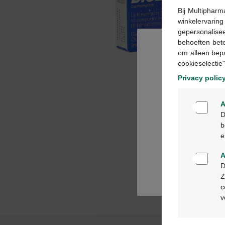
Bij Multipharm
winkelervarin
gepersonalisee
behoeften bet
om alleen bep
cookieselectie"
Privacy polic
A
D
b
e
A
D
Z
c
v