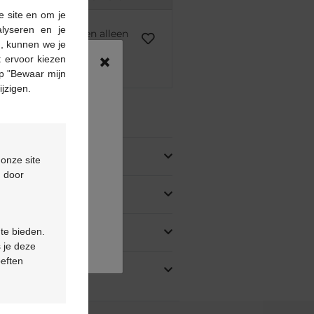
e site en om je
alyseren en je
voorschrift kunnen alleen
n, kunnen we je
asis van een medisch
×
 ervoor kiezen
rstrekt.
p "Bewaar mijn
ijzigen.
ing
 onze site
d door
 te bieden.
 je deze
oeften