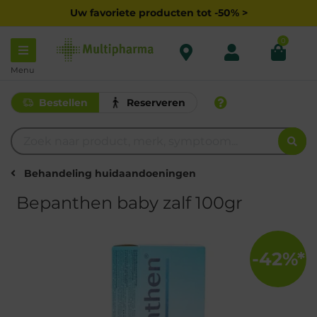
Uw favoriete producten tot -50% >
0
Menu
Bestellen
Reserveren
Behandeling huidaandoeningen
Bepanthen baby zalf 100gr
-42%*