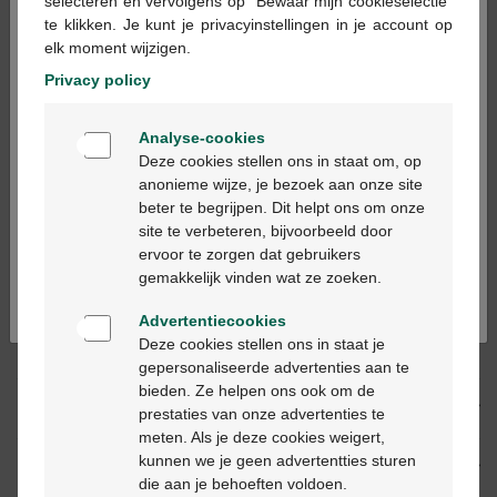
×
selecteren en vervolgens op "Bewaar mijn cookieselectie"
te klikken. Je kunt je privacyinstellingen in je account op
In winkelmandje
-
+
elk moment wijzigen.
Max. aantal = 12
Privacy policy
Op werkdagen vóór 12u besteld, volgende
Welkom
werkdag geleverd
Analyse-cookies
Bienvenue
Deze cookies stellen ons in staat om, op
anonieme wijze, je bezoek aan onze site
Gratis
levering in je Multipharma apotheek
beter te begrijpen. Dit helpt ons om onze
Ga verder in het nederlands
Gratis
levering thuis vanaf €55
site te verbeteren, bijvoorbeeld door
Veilig
betalen
ervoor te zorgen dat gebruikers
Continuez en français
Klantendienst
via chat of
contactformulier
gemakkelijk vinden wat ze zoeken.
Advertentiecookies
Deze cookies stellen ons in staat je
Productbeschrijving
gepersonaliseerde advertenties aan te
bieden. Ze helpen ons ook om de
Beschrijving
prestaties van onze advertenties te
meten. Als je deze cookies weigert,
kunnen we je geen advertentties sturen
Eigenschappen
die aan je behoeften voldoen.