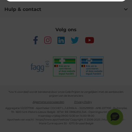
Hulp & contact
Volg ons
*Uw % voordeel wordt berekend door onze Gele Prijzen te vergelijken met de aanbevolen
prijzen van de leveranciers
Algemene voorwaarden
Privacy Policy
Aggregatie 1/2/237708 - Apotheker COCHET L./LEPAN A. - 3225299159 - APB 237708 - Buitenplas
19 - 1600 Sint-Pieters-Leeuw België - BTW: BE 0866.855.346 - Openingsuren apotheek:
maandag-vrijdag 09:00-12:30 en 14:00-18:00
Apotheek van wacht :
https://www.apotheek.be/
Copyright © 2006-2025 | Multipharma CV -
Marie Curie square 30 - 1070 Brussel België