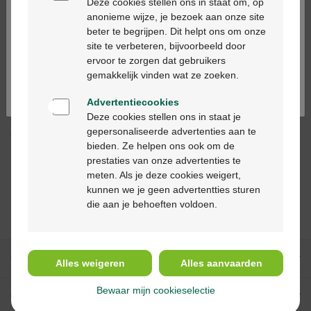
Deze cookies stellen ons in staat om, op
anonieme wijze, je bezoek aan onze site
beter te begrijpen. Dit helpt ons om onze
Op werkdagen vóór 12u besteld, volgende
Ga verder in het nederlands
site te verbeteren, bijvoorbeeld door
werkdag geleverd
ervoor te zorgen dat gebruikers
Continuez en français
gemakkelijk vinden wat ze zoeken.
Gratis
levering in je Multipharma apotheek
Advertentiecookies
Gratis
levering thuis vanaf €55
Deze cookies stellen ons in staat je
Veilig
betalen
gepersonaliseerde advertenties aan te
Klantendienst
via chat of
contactformulier
bieden. Ze helpen ons ook om de
prestaties van onze advertenties te
meten. Als je deze cookies weigert,
kunnen we je geen advertentties sturen
die aan je behoeften voldoen.
Anderen bekeken
ook
Onze diensten
Alles weigeren
Alles aanvaarden
Bewaar mijn cookieselectie
Over Multipharma