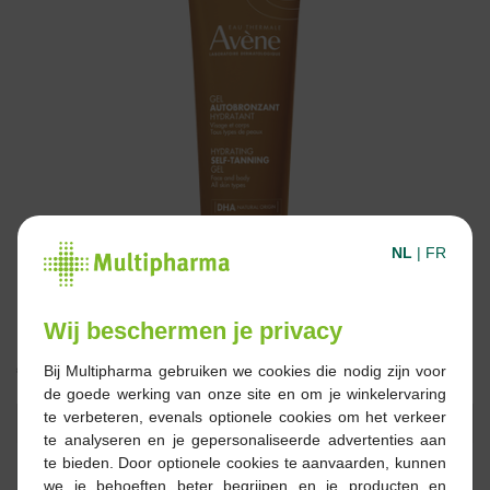
NL
|
FR
Wij beschermen je privacy
€ 22,90
Bij Multipharma gebruiken we cookies die nodig zijn voor
de goede werking van onze site en om je winkelervaring
te verbeteren, evenals optionele cookies om het verkeer
Reserveren
Bestellen
te analyseren en je gepersonaliseerde advertenties aan
te bieden. Door optionele cookies te aanvaarden, kunnen
we je behoeften beter begrijpen en je producten en
Op voorraad online