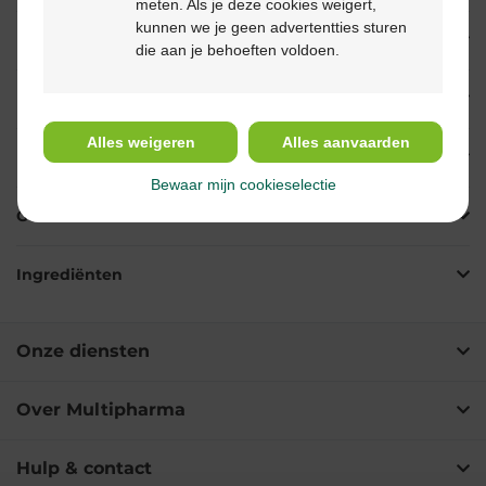
meten. Als je deze cookies weigert,
kunnen we je geen advertentties sturen
Beschrijving
die aan je behoeften voldoen.
Eigenschappen
Alles weigeren
Alles aanvaarden
Indicaties
Bewaar mijn cookieselectie
Gebruik
Ingrediënten
Onze diensten
Over Multipharma
Hulp & contact