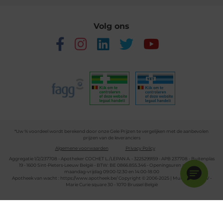
Volg ons
*Uw % voordeel wordt berekend door onze Gele Prijzen te vergelijken met de aanbevolen
prijzen van de leveranciers
Algemene voorwaarden
Privacy Policy
Aggregatie 1/2/237708 - Apotheker COCHET L./LEPAN A. - 3225299159 - APB 237708 - Buitenplas
19 - 1600 Sint-Pieters-Leeuw België - BTW: BE 0866.855.346 - Openingsuren apotheek:
maandag-vrijdag 09:00-12:30 en 14:00-18:00
Apotheek van wacht :
https://www.apotheek.be/
Copyright © 2006-2025 | Multipharma CV -
Marie Curie square 30 - 1070 Brussel België