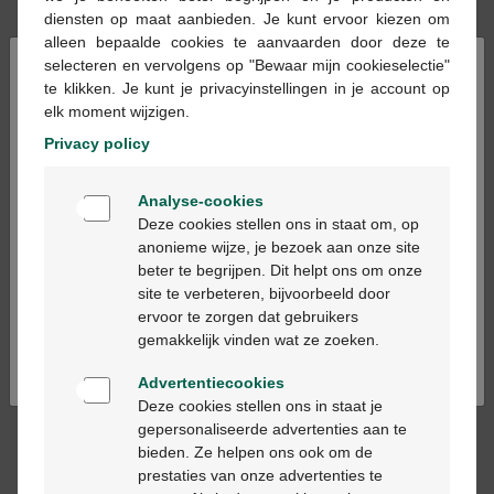
diensten op maat aanbieden. Je kunt ervoor kiezen om
alleen bepaalde cookies te aanvaarden door deze te
Ontvang een gratis XeraCalm Nutri reinigingsgel
×
selecteren en vervolgens op "Bewaar mijn cookieselectie"
100ml bij aankoop van 2 zonneproducten zolang
te klikken. Je kunt je privacyinstellingen in je account op
de voorraad strekt!
elk moment wijzigen.
Privacy policy
In winkelmandje
-
+
Welkom
Analyse-cookies
Max. aantal = 12
Bienvenue
Deze cookies stellen ons in staat om, op
Op werkdagen vóór 12u besteld, volgende
anonieme wijze, je bezoek aan onze site
werkdag geleverd
beter te begrijpen. Dit helpt ons om onze
Ga verder in het nederlands
site te verbeteren, bijvoorbeeld door
ervoor te zorgen dat gebruikers
Continuez en français
Gratis
levering in je Multipharma apotheek
gemakkelijk vinden wat ze zoeken.
Gratis
levering thuis vanaf €55
Veilig
betalen
Advertentiecookies
Klantendienst
via chat of
contactformulier
Deze cookies stellen ons in staat je
gepersonaliseerde advertenties aan te
bieden. Ze helpen ons ook om de
prestaties van onze advertenties te
Productbeschrijving