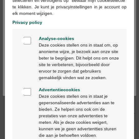
×
selecteren en vervolgens op "Bewaar mijn cookieselectie"
te klikken. Je kunt je privacyinstellingen in je account op
In winkelmandje
-
+
elk moment wijzigen.
Max. aantal = 7
Privacy policy
Op werkdagen vóór 12u besteld, volgende
Welkom
werkdag geleverd
Analyse-cookies
Bienvenue
Deze cookies stellen ons in staat om, op
anonieme wijze, je bezoek aan onze site
Gratis
levering in je Multipharma apotheek
beter te begrijpen. Dit helpt ons om onze
Ga verder in het nederlands
Gratis
levering thuis vanaf €55
site te verbeteren, bijvoorbeeld door
Veilig
betalen
ervoor te zorgen dat gebruikers
Continuez en français
Klantendienst
via chat of
contactformulier
gemakkelijk vinden wat ze zoeken.
Advertentiecookies
Deze cookies stellen ons in staat je
Productbeschrijving
gepersonaliseerde advertenties aan te
bieden. Ze helpen ons ook om de
Beschrijving
prestaties van onze advertenties te
meten. Als je deze cookies weigert,
kunnen we je geen advertentties sturen
Eigenschappen
die aan je behoeften voldoen.