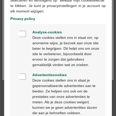
×
selecteren en vervolgens op "Bewaar mijn cookieselectie"
te klikken. Je kunt je privacyinstellingen in je account op
In winkelmandje
-
+
elk moment wijzigen.
Max. aantal = 12
Privacy policy
Op werkdagen vóór 12u besteld, volgende
Welkom
werkdag geleverd
Analyse-cookies
Bienvenue
Deze cookies stellen ons in staat om, op
anonieme wijze, je bezoek aan onze site
Gratis
levering in je Multipharma apotheek
beter te begrijpen. Dit helpt ons om onze
Ga verder in het nederlands
Gratis
levering thuis vanaf €55
site te verbeteren, bijvoorbeeld door
Veilig
betalen
ervoor te zorgen dat gebruikers
Continuez en français
Klantendienst
via chat of
contactformulier
gemakkelijk vinden wat ze zoeken.
Advertentiecookies
Deze cookies stellen ons in staat je
Productbeschrijving
gepersonaliseerde advertenties aan te
bieden. Ze helpen ons ook om de
Beschrijving
prestaties van onze advertenties te
meten. Als je deze cookies weigert,
kunnen we je geen advertentties sturen
Eigenschappen
die aan je behoeften voldoen.