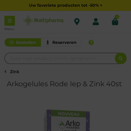
Uw favoriete producten tot -50% >
0
Menu
Bestellen
Reserveren
Zink
Arkogelules Rode Iep & Zink 40st