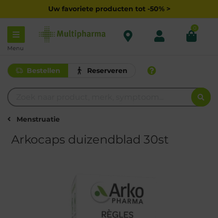
Uw favoriete producten tot -50% >
0
Menu
Bestellen
Reserveren
Menstruatie
Arkocaps duizendblad 30st