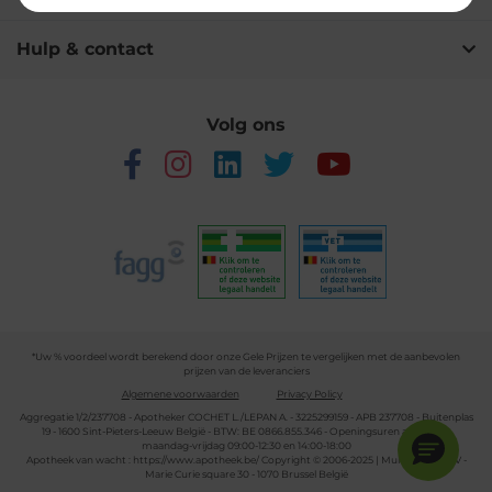
Hulp & contact
Volg ons
*Uw % voordeel wordt berekend door onze Gele Prijzen te vergelijken met de aanbevolen
prijzen van de leveranciers
Algemene voorwaarden
Privacy Policy
Aggregatie 1/2/237708 - Apotheker COCHET L./LEPAN A. - 3225299159 - APB 237708 - Buitenplas
19 - 1600 Sint-Pieters-Leeuw België - BTW: BE 0866.855.346 - Openingsuren apotheek:
maandag-vrijdag 09:00-12:30 en 14:00-18:00
Apotheek van wacht :
https://www.apotheek.be/
Copyright © 2006-2025 | Multipharma CV -
Marie Curie square 30 - 1070 Brussel België