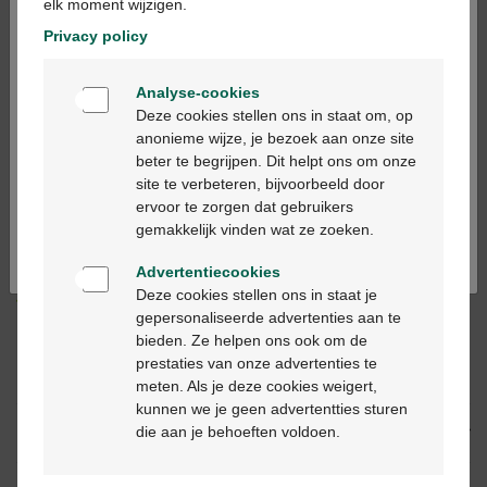
elk moment wijzigen.
Privacy policy
In winkelmandje
-
+
Welkom
Analyse-cookies
Bienvenue
Max. aantal = 4
Deze cookies stellen ons in staat om, op
anonieme wijze, je bezoek aan onze site
Op werkdagen vóór 12u besteld, binnen 2
beter te begrijpen. Dit helpt ons om onze
werkdagen geleverd
Ga verder in het nederlands
site te verbeteren, bijvoorbeeld door
ervoor te zorgen dat gebruikers
Continuez en français
gemakkelijk vinden wat ze zoeken.
Gratis
levering in je Multipharma apotheek
Gratis
levering thuis vanaf €55
Advertentiecookies
Veilig
betalen
Deze cookies stellen ons in staat je
Klantendienst
via chat of
contactformulier
gepersonaliseerde advertenties aan te
bieden. Ze helpen ons ook om de
prestaties van onze advertenties te
Productbeschrijving
meten. Als je deze cookies weigert,
kunnen we je geen advertentties sturen
die aan je behoeften voldoen.
Beschrijving