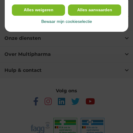
Eigenschappen
Alles weigeren
Alles aanvaarden
Indicaties
Bewaar mijn cookieselectie
Onze diensten
Over Multipharma
Hulp & contact
Volg ons