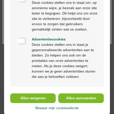
alleen in apotheken en op basis van een
Deze cookies stellen ons in staat om, op
medisch voorschrift worden verstrekt.
anonieme wijze, je bezoek aan onze site
beter te begrijpen. Dit helpt ons om onze
Ga verder in het nederlands
site te verbeteren, bijvoorbeeld door
ervoor te zorgen dat gebruikers
Continuez en français
Productbeschrijving
gemakkelijk vinden wat ze zoeken.
Beschrijving
Advertentiecookies
Deze cookies stellen ons in staat je
gepersonaliseerde advertenties aan te
Indicaties
bieden. Ze helpen ons ook om de
prestaties van onze advertenties te
meten. Als je deze cookies weigert,
Gebruik
kunnen we je geen advertentties sturen
die aan je behoeften voldoen.
Ingrediënten
Onze diensten
Alles weigeren
Alles aanvaarden
Bewaar mijn cookieselectie
Over Multipharma