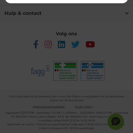
Hulp & contact
Volg ons
*Uw % voordeel wordt berekend door onze Gele Prijzen te vergelijken met de aanbevolen
prijzen van de leveranciers
Algemene voorwaarden
Privacy Policy
Aggregatie 1/2/237708 - Apotheker COCHET L./LEPAN A. - 3225299159 - APB 237708 - Buitenplas
19 - 1600 Sint-Pieters-Leeuw België - BTW: BE 0866.855.346 - Openingsuren apotheek:
maandag-vrijdag 09:00-12:30 en 14:00-18:00
Apotheek van wacht :
https://www.apotheek.be/
Copyright © 2006-2025 | Multipharma CV -
Marie Curie square 30 - 1070 Brussel België