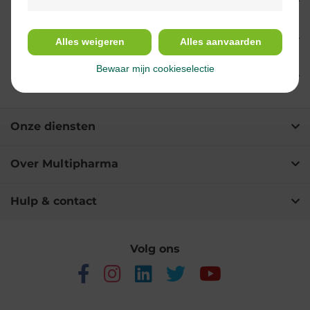
Eigenschappen
Indicaties
Alles weigeren
Alles aanvaarden
Bewaar mijn cookieselectie
Ingrediënten
Onze diensten
Over Multipharma
Hulp & contact
Volg ons