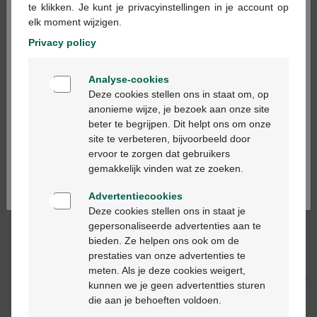
te klikken. Je kunt je privacyinstellingen in je account op
elk moment wijzigen.
In winkelmandje
-
+
Privacy policy
Welkom
Max. aantal = 2
Analyse-cookies
Bienvenue
Op werkdagen vóór 12u besteld, binnen 2
Deze cookies stellen ons in staat om, op
werkdagen geleverd
anonieme wijze, je bezoek aan onze site
beter te begrijpen. Dit helpt ons om onze
Ga verder in het nederlands
site te verbeteren, bijvoorbeeld door
Gratis
levering in je Multipharma apotheek
ervoor te zorgen dat gebruikers
Continuez en français
Gratis
levering thuis vanaf €55
gemakkelijk vinden wat ze zoeken.
Veilig
betalen
Klantendienst
via chat of
contactformulier
Advertentiecookies
Deze cookies stellen ons in staat je
gepersonaliseerde advertenties aan te
bieden. Ze helpen ons ook om de
Productbeschrijving
prestaties van onze advertenties te
meten. Als je deze cookies weigert,
Beschrijving
kunnen we je geen advertentties sturen
die aan je behoeften voldoen.