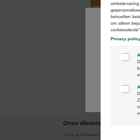
winkelervarin
gepersonalisee
behoeften bet
om alleen bep
cookieselectie"
Privacy polic
A
D
b
e
A
D
Z
c
v
Onze diensten
Onze apotheken