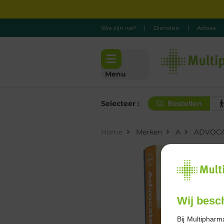
Wie zijn we?
|
Diensten
|
Advies
Menu
Selecteer :
Bestellen
Home
Merken
A
ADVOC
Wij besc
Bij Multipharm