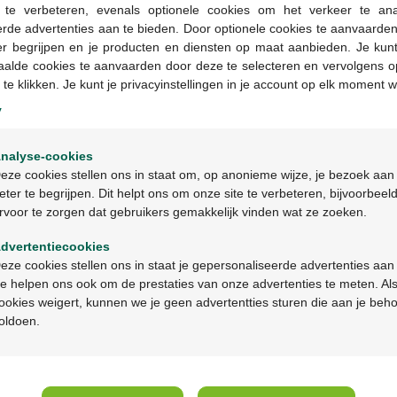
g te verbeteren, evenals optionele cookies om het verkeer te an
rde advertenties aan te bieden. Door optionele cookies te aanvaarde
Bestellen
er begrijpen en je producten en diensten op maat aanbieden. Je kunt
aalde cookies te aanvaarden door deze te selecteren en vervolgens o
Geneesmiddelen met 
 te klikken. Je kunt je privacyinstellingen in je account op elk moment w
in apotheken en op b
y
voorschrift worden ve
Welkom
nalyse-cookies
Bienvenue
eze cookies stellen ons in staat om, op anonieme wijze, je bezoek aan
Productbeschrijv
eter te begrijpen. Dit helpt ons om onze site te verbeteren, bijvoorbeel
rvoor te zorgen dat gebruikers gemakkelijk vinden wat ze zoeken.
Ga verder in het nederlands
Beschrijving
dvertentiecookies
Continuez en français
eze cookies stellen ons in staat je gepersonaliseerde advertenties aan
e helpen ons ook om de prestaties van onze advertenties te meten. Als
Gebruik
ookies weigert, kunnen we je geen advertentties sturen die aan je beh
oldoen.
Over Multipharma
Hulp 
Wie zijn we?
Veelges