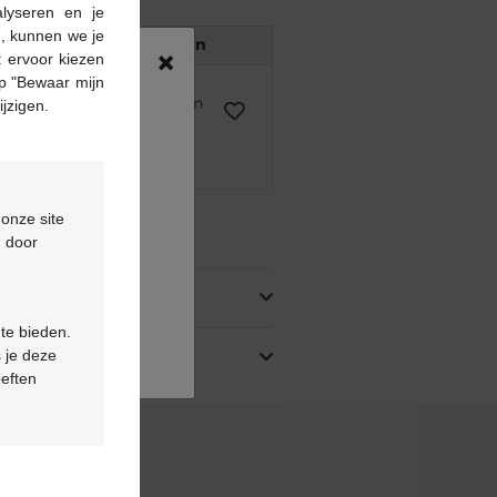
alyseren en je
n, kunnen we je
Reserveren
×
 ervoor kiezen
p "Bewaar mijn
voorschrift kunnen alleen
ijzigen.
asis van een medisch
rstrekt.
 onze site
ing
d door
 te bieden.
 je deze
oeften
& contact
telde vragen