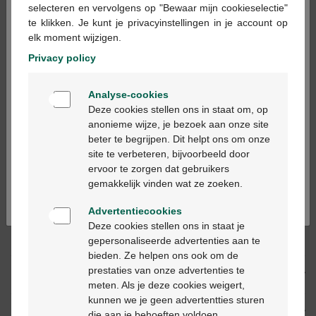
×
selecteren en vervolgens op "Bewaar mijn cookieselectie"
te klikken. Je kunt je privacyinstellingen in je account op
In winkelmandje
-
+
elk moment wijzigen.
Privacy policy
Max. aantal = 3
Welkom
Op werkdagen vóór 12u besteld, volgende
Analyse-cookies
werkdag geleverd
Bienvenue
Deze cookies stellen ons in staat om, op
anonieme wijze, je bezoek aan onze site
beter te begrijpen. Dit helpt ons om onze
Ga verder in het nederlands
Gratis
levering in je Multipharma apotheek
site te verbeteren, bijvoorbeeld door
Gratis
levering thuis vanaf €55
ervoor te zorgen dat gebruikers
Veilig
betalen
Continuez en français
gemakkelijk vinden wat ze zoeken.
Klantendienst
via chat of
contactformulier
Advertentiecookies
Deze cookies stellen ons in staat je
Productbeschrijving
gepersonaliseerde advertenties aan te
bieden. Ze helpen ons ook om de
prestaties van onze advertenties te
Beschrijving
meten. Als je deze cookies weigert,
kunnen we je geen advertentties sturen
Eigenschappen
die aan je behoeften voldoen.