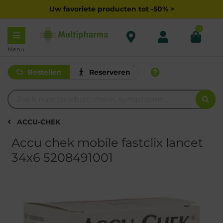
Uw favoriete producten tot -50% >
0
Menu
Bestellen
Reserveren
ACCU-CHEK
Accu chek mobile fastclix lancet
34x6 5208491001