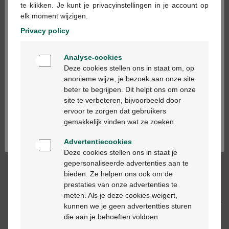
te klikken. Je kunt je privacyinstellingen in je account op
elk moment wijzigen.
In winkelmandje
-
+
Privacy policy
Welkom
Max. aantal = 12
Analyse-cookies
Bienvenue
Op werkdagen vóór 12u besteld, binnen 2
Deze cookies stellen ons in staat om, op
werkdagen geleverd
anonieme wijze, je bezoek aan onze site
beter te begrijpen. Dit helpt ons om onze
Ga verder in het nederlands
site te verbeteren, bijvoorbeeld door
Gratis
levering in je Multipharma apotheek
ervoor te zorgen dat gebruikers
Continuez en français
Gratis
levering thuis vanaf €55
gemakkelijk vinden wat ze zoeken.
Veilig
betalen
Klantendienst
via chat of
contactformulier
Advertentiecookies
Deze cookies stellen ons in staat je
gepersonaliseerde advertenties aan te
bieden. Ze helpen ons ook om de
Productbeschrijving
prestaties van onze advertenties te
meten. Als je deze cookies weigert,
Beschrijving
kunnen we je geen advertentties sturen
die aan je behoeften voldoen.