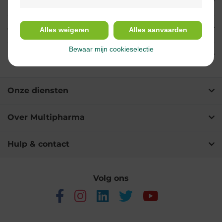
Eigenschappen
Gebruik
Alles weigeren
Alles aanvaarden
Bewaar mijn cookieselectie
Ingrediënten
Onze diensten
Over Multipharma
Hulp & contact
Volg ons