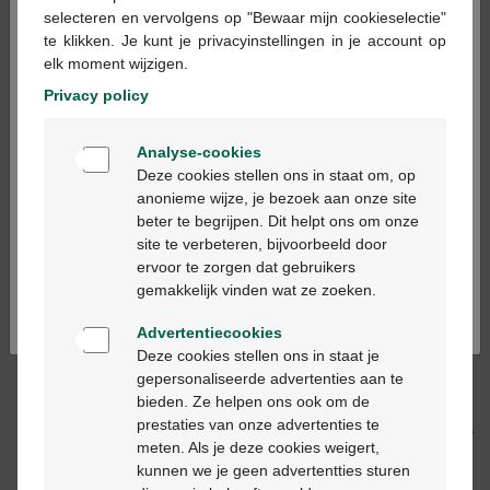
×
selecteren en vervolgens op "Bewaar mijn cookieselectie"
te klikken. Je kunt je privacyinstellingen in je account op
In winkelmandje
elk moment wijzigen.
-
+
Privacy policy
Max. aantal = 12
Welkom
Op werkdagen vóór 12u besteld, volgende
Analyse-cookies
Bienvenue
werkdag geleverd
Deze cookies stellen ons in staat om, op
anonieme wijze, je bezoek aan onze site
beter te begrijpen. Dit helpt ons om onze
Ga verder in het nederlands
Gratis
levering in je Multipharma apotheek
site te verbeteren, bijvoorbeeld door
Gratis
levering thuis vanaf €55
ervoor te zorgen dat gebruikers
Continuez en français
Veilig
betalen
gemakkelijk vinden wat ze zoeken.
Klantendienst
via chat of
contactformulier
Advertentiecookies
Deze cookies stellen ons in staat je
gepersonaliseerde advertenties aan te
Productbeschrijving
bieden. Ze helpen ons ook om de
prestaties van onze advertenties te
Beschrijving
meten. Als je deze cookies weigert,
kunnen we je geen advertentties sturen