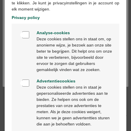
te klikken. Je kunt je privacyinstellingen in je account op
elk moment wijzigen.
In winkelmandje
-
+
Privacy policy
Welkom
Max. aantal = 12
Analyse-cookies
Bienvenue
Op werkdagen vóór 12u besteld, binnen 2
Deze cookies stellen ons in staat om, op
werkdagen geleverd
anonieme wijze, je bezoek aan onze site
beter te begrijpen. Dit helpt ons om onze
Ga verder in het nederlands
site te verbeteren, bijvoorbeeld door
Gratis
levering in je Multipharma apotheek
ervoor te zorgen dat gebruikers
Continuez en français
Gratis
levering thuis vanaf €55
gemakkelijk vinden wat ze zoeken.
Veilig
betalen
Klantendienst
via chat of
contactformulier
Advertentiecookies
Deze cookies stellen ons in staat je
gepersonaliseerde advertenties aan te
bieden. Ze helpen ons ook om de
Productbeschrijving
prestaties van onze advertenties te
meten. Als je deze cookies weigert,
Beschrijving
kunnen we je geen advertentties sturen
die aan je behoeften voldoen.