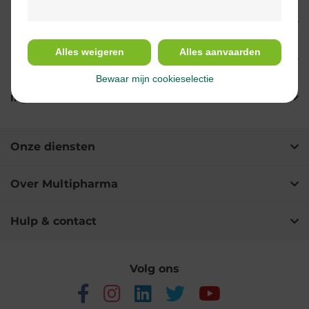
Eigenschappen
Alles weigeren
Alles aanvaarden
Indicaties
Bewaar mijn cookieselectie
Ingrediënten
Onze diensten
Over Multipharma
Hulp & contact
Volg ons