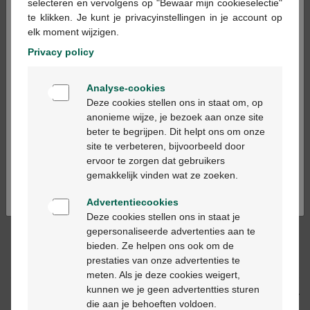
×
selecteren en vervolgens op "Bewaar mijn cookieselectie"
te klikken. Je kunt je privacyinstellingen in je account op
Op voorraad online
elk moment wijzigen.
Privacy policy
In winkelmandje
-
+
Welkom
Max. aantal = 12
Analyse-cookies
Bienvenue
Deze cookies stellen ons in staat om, op
Op werkdagen vóór 12u besteld, binnen 2
anonieme wijze, je bezoek aan onze site
werkdagen geleverd
beter te begrijpen. Dit helpt ons om onze
Ga verder in het nederlands
site te verbeteren, bijvoorbeeld door
ervoor te zorgen dat gebruikers
Continuez en français
Gratis
levering in je Multipharma apotheek
gemakkelijk vinden wat ze zoeken.
Gratis
levering thuis vanaf €55
Veilig
betalen
Advertentiecookies
Klantendienst
via chat of
contactformulier
Deze cookies stellen ons in staat je
gepersonaliseerde advertenties aan te
bieden. Ze helpen ons ook om de
prestaties van onze advertenties te
Productbeschrijving
meten. Als je deze cookies weigert,
kunnen we je geen advertentties sturen
Beschrijving
die aan je behoeften voldoen.