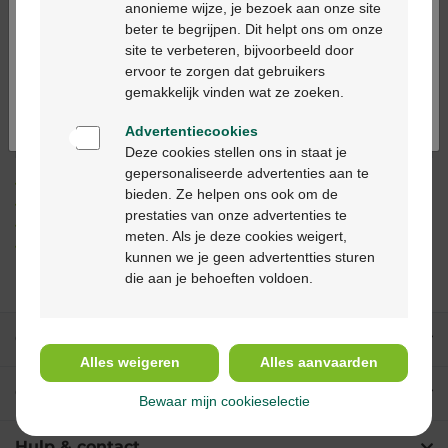
anonieme wijze, je bezoek aan onze site
In winkelmandje
beter te begrijpen. Dit helpt ons om onze
-
+
Ga verder in het nederlands
site te verbeteren, bijvoorbeeld door
Max. aantal = 12
ervoor te zorgen dat gebruikers
Continuez en français
gemakkelijk vinden wat ze zoeken.
Op werkdagen vóór 12u besteld, binnen 2
werkdagen geleverd
Advertentiecookies
Deze cookies stellen ons in staat je
gepersonaliseerde advertenties aan te
Gratis
levering in je Multipharma apotheek
bieden. Ze helpen ons ook om de
Gratis
levering thuis vanaf €55
prestaties van onze advertenties te
Veilig
betalen
meten. Als je deze cookies weigert,
Klantendienst
via chat of
contactformulier
kunnen we je geen advertentties sturen
die aan je behoeften voldoen.
Onze diensten
Alles weigeren
Alles aanvaarden
Over Multipharma
Bewaar mijn cookieselectie
Hulp & contact