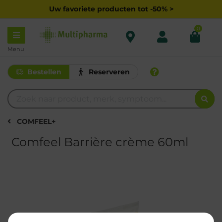
Uw favoriete producten tot -50% >
0
Menu
Bestellen
Reserveren
COMFEEL+
Comfeel Barrière crème 60ml