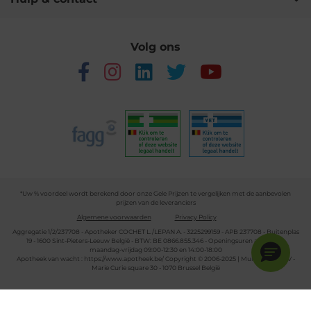
Volg ons
*Uw % voordeel wordt berekend door onze Gele Prijzen te vergelijken met de aanbevolen
prijzen van de leveranciers
Algemene voorwaarden
Privacy Policy
Aggregatie 1/2/237708 - Apotheker COCHET L./LEPAN A. - 3225299159 - APB 237708 - Buitenplas
19 - 1600 Sint-Pieters-Leeuw België - BTW: BE 0866.855.346 - Openingsuren apotheek:
maandag-vrijdag 09:00-12:30 en 14:00-18:00
Apotheek van wacht :
https://www.apotheek.be/
Copyright © 2006-2025 | Multipharma CV -
Marie Curie square 30 - 1070 Brussel België