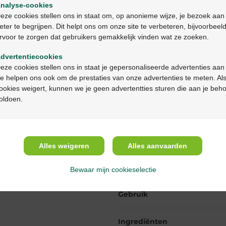
nalyse-cookies
Bienvenue
Klantendienst
via chat of
c
eze cookies stellen ons in staat om, op anonieme wijze, je bezoek aan
eter te begrijpen. Dit helpt ons om onze site te verbeteren, bijvoorbeel
rvoor te zorgen dat gebruikers gemakkelijk vinden wat ze zoeken.
Ga verder in het nederlands
Productbeschrijv
dvertentiecookies
Continuez en français
eze cookies stellen ons in staat je gepersonaliseerde advertenties aan
Let op: dit geneesmiddel is ni
e helpen ons ook om de prestaties van onze advertenties te meten. Als
dan 12 jaar.
ookies weigert, kunnen we je geen advertentties sturen die aan je beh
oldoen.
Beschrijving
Eigenschappen
Alles weigeren
Alles aanvaarden
Indicaties
Bewaar mijn cookieselectie
Gebruik
Ingrediënten