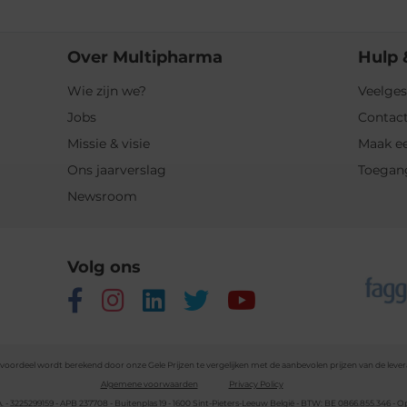
Over Multipharma
Hulp 
Wie zijn we?
Veelges
Jobs
Contact
Missie & visie
Maak ee
Ons jaarverslag
Toegan
Newsroom
Volg ons
voordeel wordt berekend door onze Gele Prijzen te vergelijken met de aanbevolen prijzen van de lever
Algemene voorwaarden
Privacy Policy
- 3225299159 - APB 237708 - Buitenplas 19 - 1600 Sint-Pieters-Leeuw België - BTW: BE 0866.855.346 -