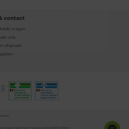
& contact
telde vragen
eer ons
n afspraak
gsplan
anciers
 Openingsuren apotheek: maandag-vrijdag 09:00-12:30 en