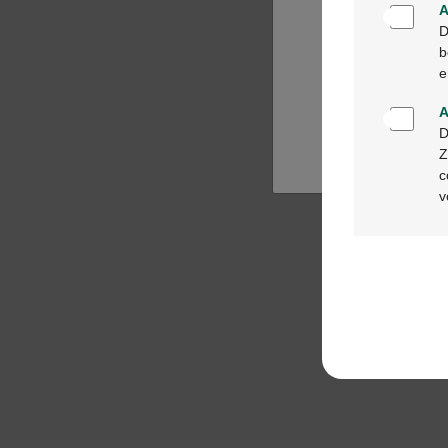
A
D
b
e
A
D
Z
c
v