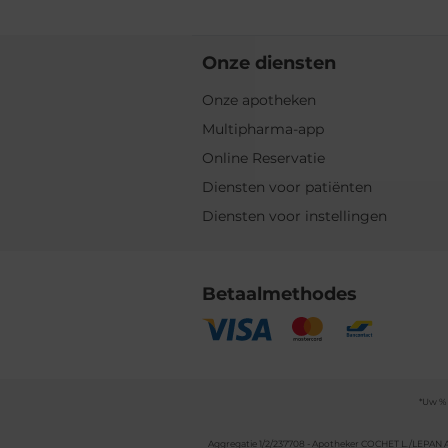
Onze diensten
Onze apotheken
Multipharma-app
Online Reservatie
Diensten voor patiënten
Diensten voor instellingen
Betaalmethodes
*Uw % 
Aggregatie 1/2/237708 - Apotheker COCHET L./LEPAN A. 