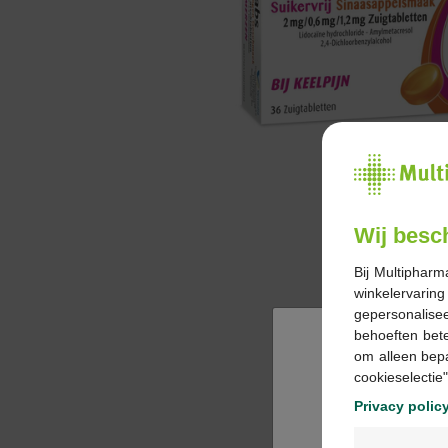
Wij besc
Bij Multipharm
winkelervarin
gepersonalisee
behoeften bet
om alleen bep
cookieselectie"
Privacy polic