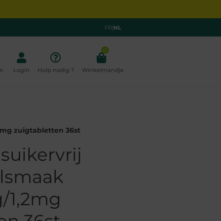
FR
|
NL
0
n
Login
Hulp nodig ?
Winkelmandje
2mg zuigtabletten 36st
suikervrij
elsmaak
/1,2mg