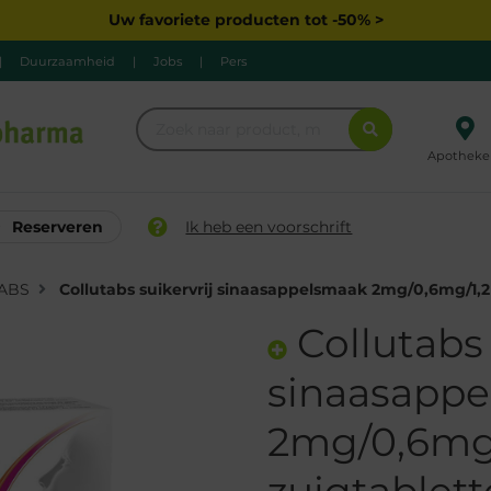
Uw favoriete producten tot -50% >
|
Duurzaamheid
|
Jobs
|
Pers
Apotheke
Reserveren
Ik heb een voorschrift
ABS
Collutabs suikervrij sinaasappelsmaak 2mg/0,6mg/1,
Collutabs 
sinaasapp
2mg/0,6mg