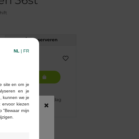
en 36st
hift
Reserveren
NL
|
FR
In winkelmandje
e site en om je
alyseren en je
n, kunnen we je
 besteld, volgende werkdag
×
 ervoor kiezen
p "Bewaar mijn
ijzigen.
pharma apotheek
€55