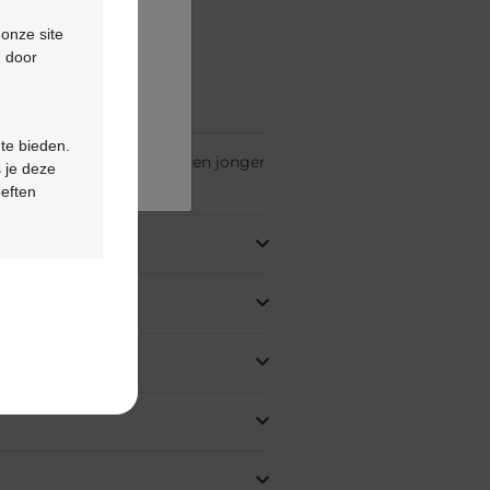
ontactformulier
 onze site
d door
ing
 te bieden.
et geïndiceerd voor kinderen jonger
 je deze
oeften