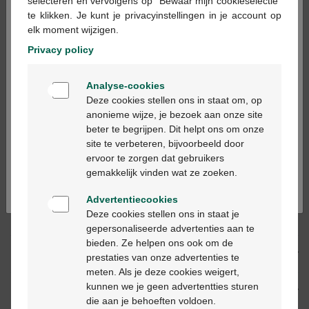
×
selecteren en vervolgens op "Bewaar mijn cookieselectie"
te klikken. Je kunt je privacyinstellingen in je account op
In winkelmandje
-
+
elk moment wijzigen.
Max. aantal = 12
Privacy policy
Op werkdagen vóór 12u besteld, volgende
Welkom
werkdag geleverd
Analyse-cookies
Bienvenue
Deze cookies stellen ons in staat om, op
anonieme wijze, je bezoek aan onze site
Gratis
levering in je Multipharma apotheek
beter te begrijpen. Dit helpt ons om onze
Ga verder in het nederlands
Gratis
levering thuis vanaf €55
site te verbeteren, bijvoorbeeld door
Veilig
betalen
ervoor te zorgen dat gebruikers
Continuez en français
Klantendienst
via chat of
contactformulier
gemakkelijk vinden wat ze zoeken.
Advertentiecookies
Deze cookies stellen ons in staat je
Productbeschrijving
gepersonaliseerde advertenties aan te
bieden. Ze helpen ons ook om de
Beschrijving
prestaties van onze advertenties te
meten. Als je deze cookies weigert,
kunnen we je geen advertentties sturen
Eigenschappen
die aan je behoeften voldoen.