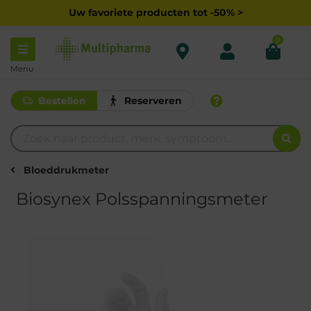
Uw favoriete producten tot -50% >
0
Menu
Bestellen
Reserveren
Bloeddrukmeter
Biosynex Polsspanningsmeter