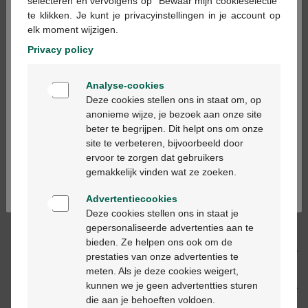
×
selecteren en vervolgens op "Bewaar mijn cookieselectie"
te klikken. Je kunt je privacyinstellingen in je account op
In winkelmandje
-
+
elk moment wijzigen.
Max. aantal = 9
Privacy policy
Op werkdagen vóór 12u besteld, volgende
Welkom
werkdag geleverd
Analyse-cookies
Bienvenue
Deze cookies stellen ons in staat om, op
anonieme wijze, je bezoek aan onze site
Gratis
levering in je Multipharma apotheek
beter te begrijpen. Dit helpt ons om onze
Ga verder in het nederlands
Gratis
levering thuis vanaf €55
site te verbeteren, bijvoorbeeld door
Veilig
betalen
ervoor te zorgen dat gebruikers
Continuez en français
Klantendienst
via chat of
contactformulier
gemakkelijk vinden wat ze zoeken.
Advertentiecookies
Deze cookies stellen ons in staat je
Productbeschrijving
gepersonaliseerde advertenties aan te
bieden. Ze helpen ons ook om de
Beschrijving
prestaties van onze advertenties te
meten. Als je deze cookies weigert,
kunnen we je geen advertentties sturen
Eigenschappen
die aan je behoeften voldoen.