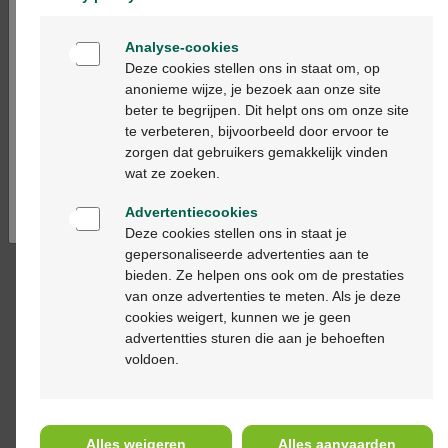
vanilla flavoured drink
bar ch.noix c.6x27g
236ml
cfr2709632
Welkom
Analyse-cookies
Bienvenue
Deze cookies stellen ons in staat om, op
anonieme wijze, je bezoek aan onze site
beter te begrijpen. Dit helpt ons om onze site
Ga verder in het nederlands
te verbeteren, bijvoorbeeld door ervoor te
zorgen dat gebruikers gemakkelijk vinden
Continuez en français
wat ze zoeken.
30,20 €
9,45 €
Advertentiecookies
Modifast intensive
Modifast protein shape
Deze cookies stellen ons in staat je
vanilla flavoured
bar.choc. 6x27g
gepersonaliseerde advertenties aan te
pudding 8x55g
cfr.2901866
bieden. Ze helpen ons ook om de prestaties
van onze advertenties te meten. Als je deze
cookies weigert, kunnen we je geen
advertentties sturen die aan je behoeften
voldoen.
Alles weigeren
Alles aanvaarden