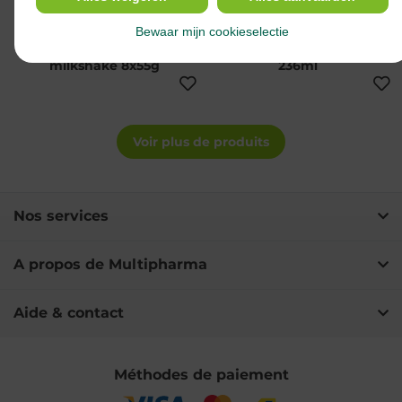
30,20 €
4,55 €
Modifast intensive
Modifast intensive
Bewaar mijn cookieselectie
choco flavoured
coffee flavoured drink
milkshake 8x55g
236ml
Voir plus de produits
Nos services
A propos de Multipharma
Aide & contact
Méthodes de paiement