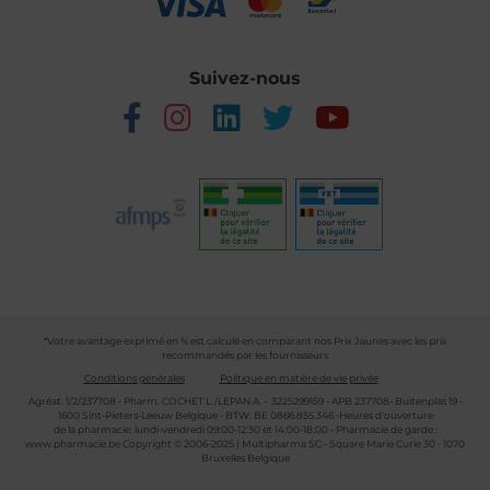
Suivez-nous
*Votre avantage exprimé en % est calculé en comparant nos Prix Jaunes avec les prix
recommandés par les fournisseurs
Conditions générales
Politique en matière de vie privée
Agréat. 1/2/237708 - Pharm. COCHET L./LEPAN A. - 3225299159 - APB 237708- Buitenplas 19 -
1600 Sint-Pieters-Leeuw Belgique - BTW: BE 0866.855.346 -Heures d'ouverture
de la pharmacie: lundi-vendredi 09:00-12:30 et 14:00-18:00 - Pharmacie de garde :
www.pharmacie.be
Copyright © 2006-2025 | Multipharma SC - Square Marie Curie 30 - 1070
Bruxelles Belgique