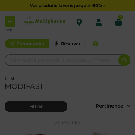
Vos produits favoris jusqu'à -50% >
0
Menu
Commander
Réserver
M
MODIFAST
Filtrer
21 Résultats