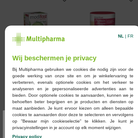
NL
|
FR
30,20 €
27,00 €
Modifast intensive
Modifast Protein Shape
Wij beschermen je privacy
Pomme de terre
Vanilla Milkshake 420g
Poireau soup 8x55g
Bij Multipharma gebruiken we cookies die nodig zijn voor de
goede werking van onze site en om je winkelervaring te
verbeteren, evenals optionele cookies om het verkeer te
analyseren en je gepersonaliseerde advertenties aan te
bieden. Door optionele cookies te aanvaarden, kunnen we je
behoeften beter begrijpen en je producten en diensten op
maat aanbieden. Je kunt ervoor kiezen om alleen bepaalde
cookies te aanvaarden door deze te selecteren en vervolgens
×
op "Bewaar mijn cookieselectie" te klikken. Je kunt je
4,55 €
9,45 €
privacyinstellingen in je account op elk moment wijzigen.
Modifast intensive
Modifast prot.shape
Privacy policy