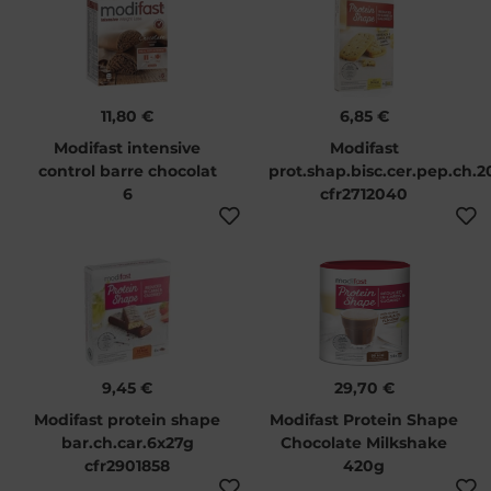
11,80 €
6,85 €
Modifast intensive
Modifast
control barre chocolat
prot.shap.bisc.cer.pep.ch.
6
cfr2712040
9,45 €
29,70 €
Modifast protein shape
Modifast Protein Shape
bar.ch.car.6x27g
Chocolate Milkshake
cfr2901858
420g