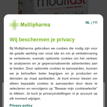
NL
|
FR
Wij beschermen je privacy
Bij Multipharma gebruiken we cookies die nodig zijn voor
de goede werking van onze site en om je winkelervaring
te verbeteren, evenals optionele cookies om het verkeer
te analyseren en je gepersonaliseerde advertenties aan
te bieden. Door optionele cookies te aanvaarden, kunnen
we je behoeften beter begrijpen en je producten en
diensten op maat aanbieden. Je kunt ervoor kiezen om
30,20 €
alleen bepaalde cookies te aanvaarden door deze te
×
selecteren en vervolgens op "Bewaar mijn cookieselectie"
Réserver
Commander
te klikken. Je kunt je privacyinstellingen in je account op
elk moment wijzigen.
Privacy policy
En stock en ligne