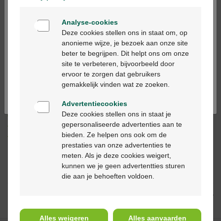
Welkom
Analyse-cookies
Bienvenue
Ajouter au panier
-
+
Deze cookies stellen ons in staat om, op
anonieme wijze, je bezoek aan onze site
Quantité max. = 5
beter te begrijpen. Dit helpt ons om onze
Ga verder in het nederlands
site te verbeteren, bijvoorbeeld door
Les jours ouvrables commandé avant 12h, livré
ervoor te zorgen dat gebruikers
dans les 2 jours ouvrables suivant
Continuez en français
gemakkelijk vinden wat ze zoeken.
Advertentiecookies
Livraison
gratuite
dans votre pharmacie Multipharma
Deze cookies stellen ons in staat je
Livraison à domicile
gratuite
à partir de 55 €
gepersonaliseerde advertenties aan te
Paiement
sécurisé
bieden. Ze helpen ons ook om de
Service clientèle
par chat ou
formulaire de contact
prestaties van onze advertenties te
meten. Als je deze cookies weigert,
kunnen we je geen advertentties sturen
Description du produit
die aan je behoeften voldoen.
Description
Alles weigeren
Alles aanvaarden