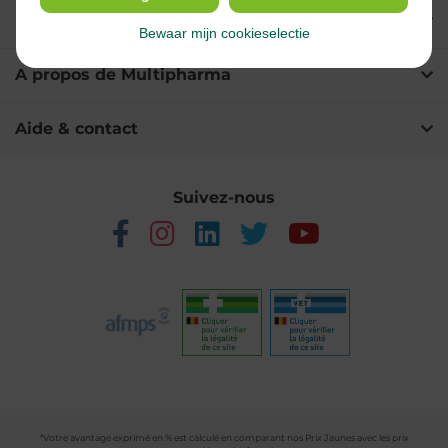
Nos services
Bewaar mijn cookieselectie
A propos de Multipharma
Aide & contact
Suivez-nous
*Votre avantage exprimé en % est calculé en comparant nos Prix Jaunes avec les prix