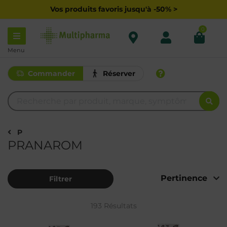
Vos produits favoris jusqu'à -50% >
0
Menu
Commander
Réserver
P
PRANAROM
Filtrer
193 Résultats