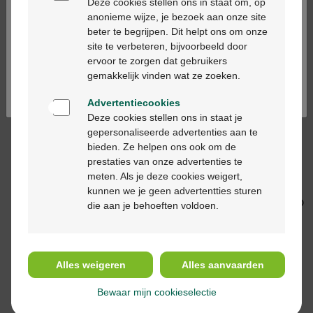
citronne bio huile
chine bio huile
Deze cookies stellen ons in staat om, op
essentielle 10ml
essentiel 10ml
anonieme wijze, je bezoek aan onze site
beter te begrijpen. Dit helpt ons om onze
Ga verder in het nederlands
site te verbeteren, bijvoorbeeld door
ervoor te zorgen dat gebruikers
Continuez en français
gemakkelijk vinden wat ze zoeken.
Advertentiecookies
Deze cookies stellen ons in staat je
gepersonaliseerde advertenties aan te
17,90 €
59,30 €
bieden. Ze helpen ons ook om de
Pranarom Myrrhe huile
Pranarom Ledon
prestaties van onze advertenties te
essentielle 5ml
groenland bio huile
meten. Als je deze cookies weigert,
essentielle 5ml
kunnen we je geen advertentties sturen
die aan je behoeften voldoen.
Alles weigeren
Alles aanvaarden
Bewaar mijn cookieselectie