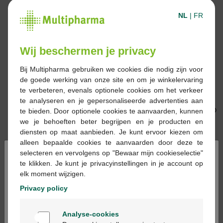
NL
|
FR
Wij beschermen je privacy
Bij Multipharma gebruiken we cookies die nodig zijn voor
9,60 €
8,85 €
de goede werking van onze site en om je winkelervaring
te verbeteren, evenals optionele cookies om het verkeer
Pranarom Gaultherie
Pranarom Cumin huile
te analyseren en je gepersonaliseerde advertenties aan
odorante bio huile
essentiel 5ml
te bieden. Door optionele cookies te aanvaarden, kunnen
essentielle 10ml
we je behoeften beter begrijpen en je producten en
diensten op maat aanbieden. Je kunt ervoor kiezen om
alleen bepaalde cookies te aanvaarden door deze te
×
selecteren en vervolgens op "Bewaar mijn cookieselectie"
te klikken. Je kunt je privacyinstellingen in je account op
elk moment wijzigen.
Privacy policy
7,15 €
9,25 €
Welkom
Pranarom Eucalyptus
Pranarom Cannelier de
Analyse-cookies
Bienvenue