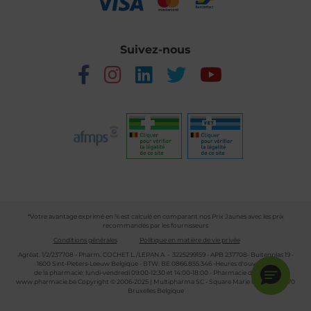
Suivez-nous
*Votre avantage exprimé en % est calculé en comparant nos Prix Jaunes avec les prix
recommandés par les fournisseurs
Conditions générales
Politique en matière de vie privée
Agréat. 1/2/237708 - Pharm. COCHET L./LEPAN A. - 3225299159 - APB 237708- Buitenplas 19 -
1600 Sint-Pieters-Leeuw Belgique - BTW: BE 0866.855.346 -Heures d'ouverture
de la pharmacie: lundi-vendredi 09:00-12:30 et 14:00-18:00 - Pharmacie de garde :
www.pharmacie.be
Copyright © 2006-2025 | Multipharma SC - Square Marie Curie 30 - 1070
Bruxelles Belgique