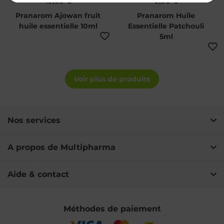
10,80 €
9,90 €
Pranarom Ajowan fruit
Pranarom Huile
huile essentielle 10ml
Essentielle Patchouli
5ml
Voir plus de produits
Nos services
A propos de Multipharma
Aide & contact
Méthodes de paiement