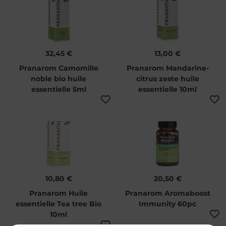
32,45 €
13,00 €
Pranarom Camomille
Pranarom Mandarine-
noble bio huile
citrus zeste huile
essentielle 5ml
essentielle 10ml
10,80 €
20,50 €
Pranarom Huile
Pranarom Aromaboost
essentielle Tea tree Bio
Immunity 60pc
10ml