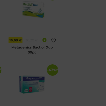
16,69 €
30,20 €
Metagenics Bactiol Duo
30pc
*
-43%*