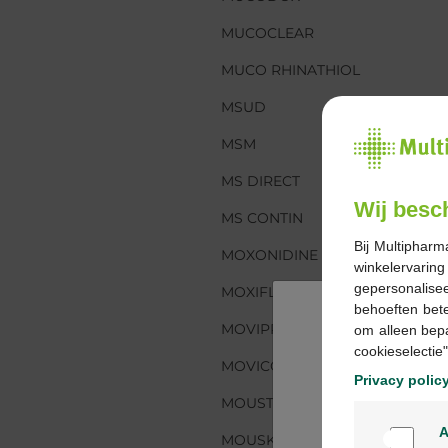
MUCOCLEAR
MUCOCLEAR
MUCO RHIN
MUCO RHINATHIOL
MSUD
MSUD
MSM
MSM
MS DIRECT
MS DIRECT
Wij besc
MS CONTIN
MS CONTIN
Bij Multipharm
MOXONIDINE
MOXONIDINE
winkelervarin
gepersonalisee
MOXIFLOXACIN
MOXIFLOXACIN
behoeften bet
MOVIPREP
MOVIPREP
om alleen bep
cookieselectie"
MOVICOL
MOVICOL
Privacy polic
MOUSTIMUG
MOUSTIMUG
A
MOUSKITO
MOUSKITO