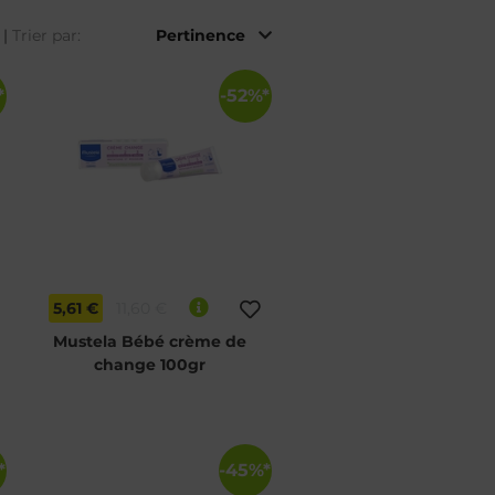
|
Trier par:
*
-52%*
5,61 €
11,60 €
Mustela Bébé crème de
change 100gr
*
-45%*