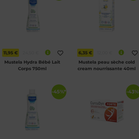
11,95 €
24,50 €
6,35 €
12,00 €
Mustela Hydra Bébé Lait
Mustela peau sèche cold
Corps 750ml
cream nourrissante 40ml
-45%*
-43%