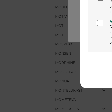
D
b
MOUNJARO
MOUNJARO
e
MOTIVAID
MOTIVAID
A
MOTILIUM
MOTILIUM
D
Z
MOTIFENE
MOTIFENE
c
v
MOSKITO
MOSKITO
MORSER
MORSER
MORPHINE
MORPHINE
MOOD_LAB
MOOD_LAB
MONURIL
MONURIL
MONTELUKAST
MONTELUKAST
MOMETEVA
MOMETEVA
MOMETASONE
MOMETASONE