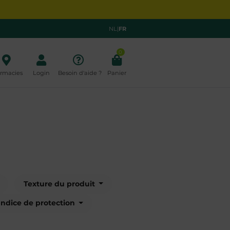
NL
|
FR
0
rmacies
Login
Besoin d'aide ?
Panier
Texture du produit
Indice de protection