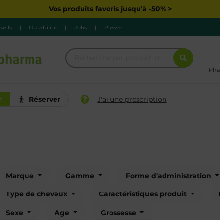
Vos produits favoris jusqu'à -50% >
seils
|
Durabilité
|
Jobs
|
Presse
Pha
r
Réserver
J'ai une prescription
Marque
Gamme
Forme d'administration
Type de cheveux
Caractéristiques produit
Sexe
Age
Grossesse