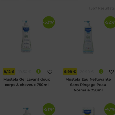
1.367 Résultats
-53%*
-52%
CHOLINE-GLENWOOD
9,12 €
19,50 €
9,99 €
20,90 €
Mustela Gel Lavant doux
Mustela Eau Nettoyante
corps & cheveux 750ml
Sans Rinçage Peau
Normale 750ml
AT
-51%*
-47%