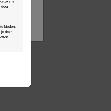
 onze site
d door
 te bieden.
 je deze
oeften