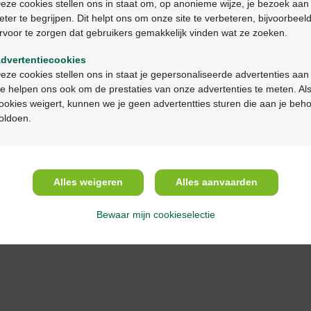
eze cookies stellen ons in staat om, op anonieme wijze, je bezoek aan
eter te begrijpen. Dit helpt ons om onze site te verbeteren, bijvoorbeel
rvoor te zorgen dat gebruikers gemakkelijk vinden wat ze zoeken.
Ga verder in het nederlands
dvertentiecookies
Continuez en français
eze cookies stellen ons in staat je gepersonaliseerde advertenties aan
e helpen ons ook om de prestaties van onze advertenties te meten. Als
ookies weigert, kunnen we je geen advertentties sturen die aan je beh
oldoen.
Alles weigeren
Alles aanvaarden
Bewaar mijn cookieselectie