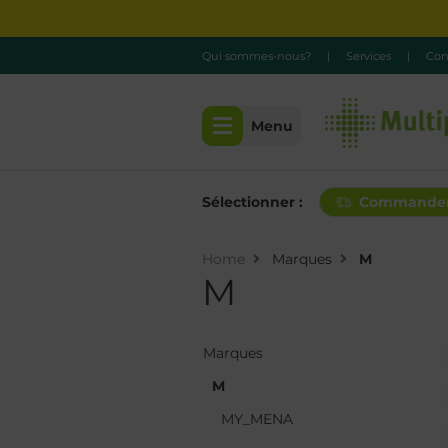
Qui sommes-nous?
|
Services
|
Con
Menu
Sélectionner :
Commande
Home
Marques
M
M
Marques
Marques
M
M
MY_MENA
MY_MENA