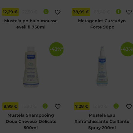
12,29 €
22,50 €
38,99 €
68,40 €
Mustela pn bain mousse
Metagenics Curcudyn
eveil fl 750ml
Forte 90pc
-43%*
-43%
8,99 €
15,90 €
7,28 €
12,80 €
Mustela Shampooing
Mustela Eau
Doux Cheveux Délicats
Rafraîchissante Coiffante
500ml
Spray 200ml