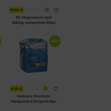
19,90 €
34,95 €
EG Magnesium opti
225mg comprimés 60pc
*
-43%*
8,30 €
14,50 €
Molicare Premium
Menpants 5 Drops M 8pc