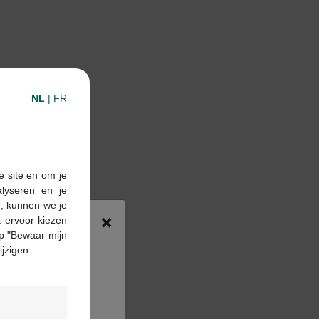
NL
|
FR
e site en om je
alyseren en je
n, kunnen we je
×
 ervoor kiezen
p "Bewaar mijn
ijzigen.