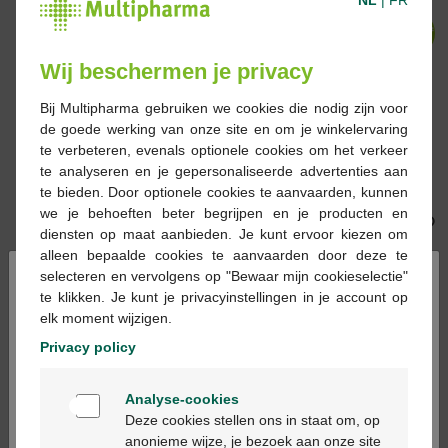
-42%*
-42%*
Wij beschermen je privacy
Bij Multipharma gebruiken we cookies die nodig zijn voor
de goede werking van onze site en om je winkelervaring
16,40 €
28,29 €
6,49 €
11,19 €
te verbeteren, evenals optionele cookies om het verkeer
MoliCare Premium Bed
Molicare Premium Lady
te analyseren en je gepersonaliseerde advertenties aan
Mat alèse 7D 60x90cm
Pad 4,5 Drops 43x16cm
te bieden. Door optionele cookies te aanvaarden, kunnen
25pc
14pc
we je behoeften beter begrijpen en je producten en
diensten op maat aanbieden. Je kunt ervoor kiezen om
alleen bepaalde cookies te aanvaarden door deze te
×
selecteren en vervolgens op "Bewaar mijn cookieselectie"
-42%*
-42%*
te klikken. Je kunt je privacyinstellingen in je account op
elk moment wijzigen.
Privacy policy
Welkom
27,60 €
47,59 €
22,80 €
39,39 €
Analyse-cookies
Bienvenue
Molicare Premium
Molicare Premium
Deze cookies stellen ons in staat om, op
Mobile 10 drops XL 14pc
Mobile 10d L 14pc
anonieme wijze, je bezoek aan onze site