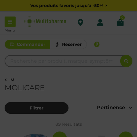
Vos produits favoris jusqu'à -50% >
0
Menu
Commander
Réserver
M
MOLICARE
Filtrer
89 Résultats