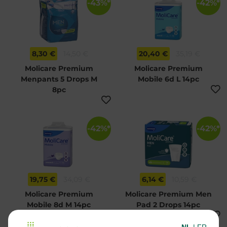
-43%*
-42%*
8,30 €
14,50 €
20,40 €
35,19 €
Molicare Premium
Molicare Premium
Menpants 5 Drops M
Mobile 6d L 14pc
8pc
-42%*
-42%*
19,75 €
34,09 €
6,14 €
10,59 €
Molicare Premium
Molicare Premium Men
Mobile 8d M 14pc
Pad 2 Drops 14pc
NL
|
FR