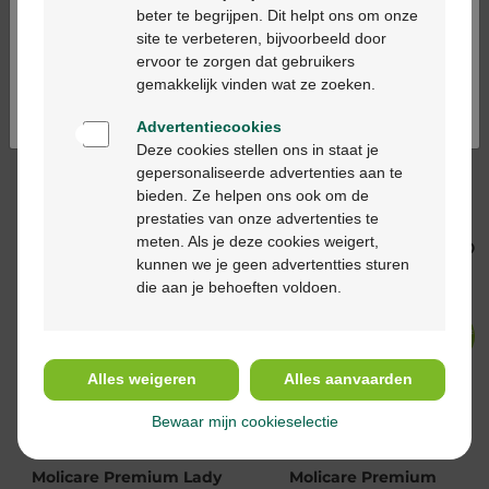
beter te begrijpen. Dit helpt ons om onze
Ga verder in het nederlands
site te verbeteren, bijvoorbeeld door
ervoor te zorgen dat gebruikers
-42%*
-42%*
Continuez en français
gemakkelijk vinden wat ze zoeken.
Advertentiecookies
Deze cookies stellen ons in staat je
gepersonaliseerde advertenties aan te
8,00 €
13,89 €
2,77 €
4,79 €
bieden. Ze helpen ons ook om de
Molicare Premium Lady
Molicare Premium Lady
prestaties van onze advertenties te
Pad 5 Drops 43x16cm
Pad 1,5d 12pc
meten. Als je deze cookies weigert,
14pc
kunnen we je geen advertentties sturen
die aan je behoeften voldoen.
-42%*
-42%*
Alles weigeren
Alles aanvaarden
Bewaar mijn cookieselectie
4,05 €
6,99 €
18,55 €
31,99 €
Molicare Premium Lady
Molicare Premium