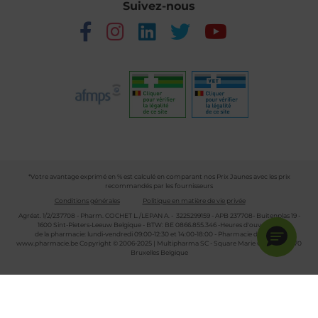
Suivez-nous
*Votre avantage exprimé en % est calculé en comparant nos Prix Jaunes avec les prix
recommandés par les fournisseurs
Conditions générales
Politique en matière de vie privée
Agréat. 1/2/237708 - Pharm. COCHET L./LEPAN A. - 3225299159 - APB 237708- Buitenplas 19 -
1600 Sint-Pieters-Leeuw Belgique - BTW: BE 0866.855.346 -Heures d'ouverture
de la pharmacie: lundi-vendredi 09:00-12:30 et 14:00-18:00 - Pharmacie de garde :
www.pharmacie.be
Copyright © 2006-2025 | Multipharma SC - Square Marie Curie 30 - 1070
Bruxelles Belgique