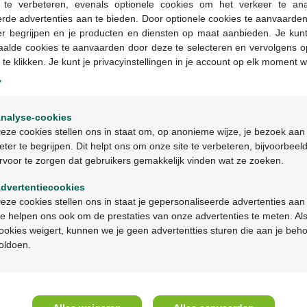
g te verbeteren, evenals optionele cookies om het verkeer te an
rde advertenties aan te bieden. Door optionele cookies te aanvaarde
er begrijpen en je producten en diensten op maat aanbieden. Je kunt
aalde cookies te aanvaarden door deze te selecteren en vervolgens o
 te klikken. Je kunt je privacyinstellingen in je account op elk moment w
y
Welkom
nalyse-cookies
Bienvenue
eze cookies stellen ons in staat om, op anonieme wijze, je bezoek aan
eter te begrijpen. Dit helpt ons om onze site te verbeteren, bijvoorbeel
Tremfya 100mg
Tremfya 100mg/ml sol
rvoor te zorgen dat gebruikers gemakkelijk vinden wat ze zoeken.
Ga verder in het nederlands
onepress sol inj stylo
inj ser prerempl. verre
prerempli 1
1x1ml
dvertentiecookies
Continuez en français
eze cookies stellen ons in staat je gepersonaliseerde advertenties aan
e helpen ons ook om de prestaties van onze advertenties te meten. Als
ookies weigert, kunnen we je geen advertentties sturen die aan je beh
oldoen.
A propos de Multipharma
Aide 
Qui sommes-nous?
Questio
Emplois
Contac