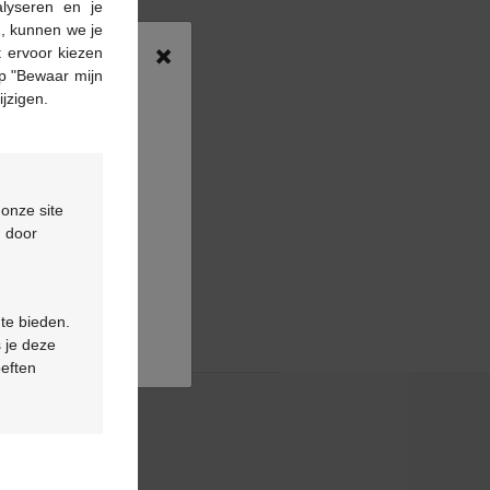
alyseren en je
n, kunnen we je
×
 ervoor kiezen
p "Bewaar mijn
ijzigen.
 onze site
d door
 te bieden.
 je deze
oeften
& contact
ns fréquentes
tez-nous