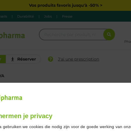
Vos produits favoris jusqu'à -50% >
seils
|
Durabilité
|
Jobs
|
Presse
Pha
r
Réserver
J'ai une prescription
YA
Marque
hermen je privacy
2 Résultats
a gebruiken we cookies die nodig zijn voor de goede werking van onz