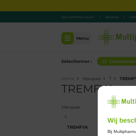
Qui sommes-nous?
|
Services
|
Con
Menu
Sélectionner :
Commande
Home
Marques
T
TREMF
TREMFYA
Marques
Marques
T
T
Wij besc
TREMFYA
TREMFYA
Bij Multipharm