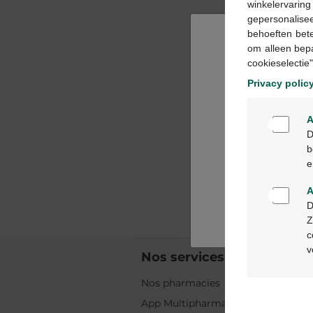
winkelervarin
gepersonalisee
behoeften bet
om alleen bep
cookieselectie"
Privacy polic
A
D
b
e
A
D
Z
c
v
Nos services
Nos pharmacies
App Multipharma