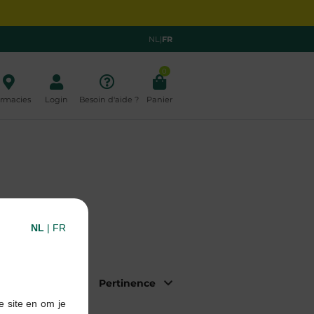
NL
|
FR
0
rmacies
Login
Besoin d'aide ?
Panier
NL
|
FR
|
Trier par:
e site en om je