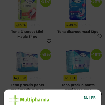
-51%*
-50%*
2,69 €
5,50 €
6,09 €
12,19 €
Tena Discreet Mini
Tena discreet maxi 12pc
Magic 34pc
-48%*
-48%*
14,85 €
28,59 €
17,50 €
33,69 €
Tena proskin pants
Tena proskin pants
maxi medium 10pc
maxi large 10pc
NL
|
FR