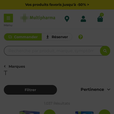
Vos produits favoris jusqu'à -50% >
0
Menu
Commander
Réserver
Marques
T
Filtrer
1.037 Résultats