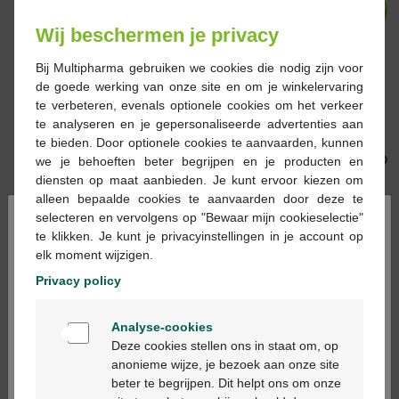
-48%*
-47%*
Wij beschermen je privacy
Bij Multipharma gebruiken we cookies die nodig zijn voor
de goede werking van onze site en om je winkelervaring
20,59 €
39,59 €
4,70 €
8,89 €
te verbeteren, evenals optionele cookies om het verkeer
te analyseren en je gepersonaliseerde advertenties aan
Tena proskin pants
Tena Discreet Mini
te bieden. Door optionele cookies te aanvaarden, kunnen
maxi extra large 10pc
30pc
we je behoeften beter begrijpen en je producten en
diensten op maat aanbieden. Je kunt ervoor kiezen om
alleen bepaalde cookies te aanvaarden door deze te
-46%*
-46%*
×
selecteren en vervolgens op "Bewaar mijn cookieselectie"
te klikken. Je kunt je privacyinstellingen in je account op
elk moment wijzigen.
Privacy policy
32,90 €
61,40 €
32,90 €
61,40 €
Welkom
Flexofytol Forte
Flexofytol Forte 84pc
Analyse-cookies
Bienvenue
comprimés 84pc
+14pc Promopack
Deze cookies stellen ons in staat om, op
anonieme wijze, je bezoek aan onze site
beter te begrijpen. Dit helpt ons om onze
Ga verder in het nederlands