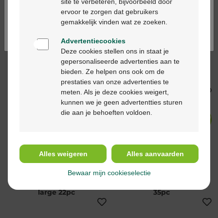
site te verbeteren, bijvoorbeeld door
-44%*
-44%*
ervoor te zorgen dat gebruikers
Continuez en français
gemakkelijk vinden wat ze zoeken.
Advertentiecookies
Deze cookies stellen ons in staat je
8,99 €
16,19 €
8,99 €
16,19 €
gepersonaliseerde advertenties aan te
Tena men active fit
Tena men active fit
bieden. Ze helpen ons ook om de
level 3 16pc
level 1 24pc
prestaties van onze advertenties te
meten. Als je deze cookies weigert,
kunnen we je geen advertentties sturen
die aan je behoeften voldoen.
-43%*
-43%*
Alles weigeren
Alles aanvaarden
24,90 €
43,89 €
20,90 €
36,79 €
Bewaar mijn cookieselectie
Tena proskin flex maxi
Tena bed 60x90cm
large 22pc
35pc