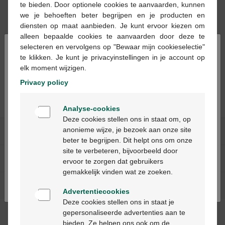
te bieden. Door optionele cookies te aanvaarden, kunnen
we je behoeften beter begrijpen en je producten en
diensten op maat aanbieden. Je kunt ervoor kiezen om
alleen bepaalde cookies te aanvaarden door deze te
×
selecteren en vervolgens op "Bewaar mijn cookieselectie"
10,90 €
te klikken. Je kunt je privacyinstellingen in je account op
Thymotil Solution
elk moment wijzigen.
buvable 150ml
Privacy policy
Welkom
Analyse-cookies
Bienvenue
Deze cookies stellen ons in staat om, op
anonieme wijze, je bezoek aan onze site
Nos services
beter te begrijpen. Dit helpt ons om onze
Ga verder in het nederlands
site te verbeteren, bijvoorbeeld door
A propos de Multipharma
ervoor te zorgen dat gebruikers
Continuez en français
gemakkelijk vinden wat ze zoeken.
Aide & contact
Advertentiecookies
Deze cookies stellen ons in staat je
gepersonaliseerde advertenties aan te
Méthodes de paiement
bieden. Ze helpen ons ook om de