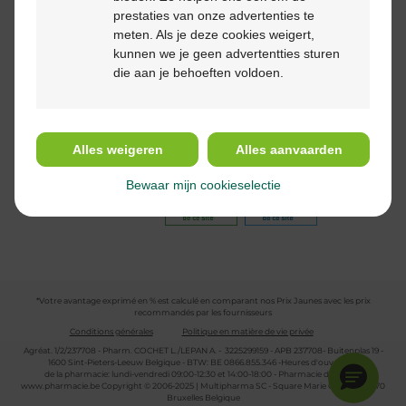
prestaties van onze advertenties te
meten. Als je deze cookies weigert,
kunnen we je geen advertentties sturen
die aan je behoeften voldoen.
Suivez-nous
Alles weigeren
Alles aanvaarden
Bewaar mijn cookieselectie
*Votre avantage exprimé en % est calculé en comparant nos Prix Jaunes avec les prix
recommandés par les fournisseurs
Conditions générales
Politique en matière de vie privée
Agréat. 1/2/237708 - Pharm. COCHET L./LEPAN A. - 3225299159 - APB 237708- Buitenplas 19 -
1600 Sint-Pieters-Leeuw Belgique - BTW: BE 0866.855.346 -Heures d'ouverture
de la pharmacie: lundi-vendredi 09:00-12:30 et 14:00-18:00 - Pharmacie de garde :
www.pharmacie.be
Copyright © 2006-2025 | Multipharma SC - Square Marie Curie 30 - 1070
Bruxelles Belgique