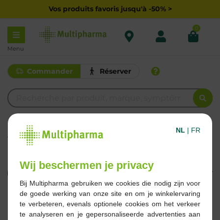
Vos produits favoris jusqu'à -50% >
0
Menu
Commander
Réserver
TILMAN
NL
|
FR
THYMOTIL
Wij beschermen je privacy
Filtrer
Bij Multipharma gebruiken we cookies die nodig zijn voor
de goede werking van onze site en om je winkelervaring
1 Résultats
te verbeteren, evenals optionele cookies om het verkeer
te analyseren en je gepersonaliseerde advertenties aan